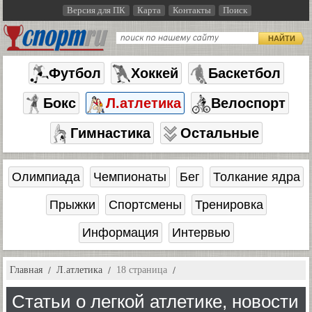
Версия для ПК
Карта
Контакты
Поиск
НАЙТИ
Футбол
Хоккей
Баскетбол
Бокс
Л.атлетика
Велоспорт
Гимнастика
Остальные
Олимпиада
Чемпионаты
Бег
Толкание ядра
Прыжки
Спортсмены
Тренировка
Информация
Интервью
Главная
Л.атлетика
18 страница
Статьи о легкой атлетике, новости