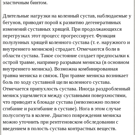
эластичным бинтом.
Длительные нагрузки на коленный сустав, наблюдаемые у
бегунов, приводят порой к развитию дегенеративных
изменений суставных хрящей. При продолжающихся
перегрузках этот процесс прогрессирует. Функция
полулунных хрящей коленного сустава (т. е. наружного и
внутреннего менисков) страдает. Отмечаются боли в
области сустава. Такое состояние создает предпосылки к
острой травме, например разрывам мениска (в основном
внутреннего мениска). Возможна комбинированная
травма мениска и связок. При травме мениска возникает
боль по ходу суставной щели коленного сустава.
Отмечается припухлость сустава. Иногда раздробленный
мениск ущемляется между суставными поверхностями,
что приводит к блокаде сустава (невозможно полное
сгибание и разгибание в суставе). Нога в этом случае
полусогнута в колене. Диагноз повреждения мениска
можно уточнить при рентгеновском обследовании с
введением в полость сустава контрастных веществ.