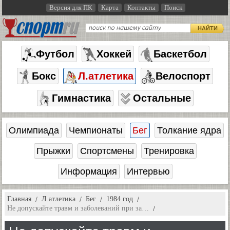
Версия для ПК
Карта
Контакты
Поиск
НАЙТИ
Футбол
Хоккей
Баскетбол
Бокс
Л.атлетика
Велоспорт
Гимнастика
Остальные
Олимпиада
Чемпионаты
Бег
Толкание ядра
Прыжки
Спортсмены
Тренировка
Информация
Интервью
Главная
Л.атлетика
Бег
1984 год
Не допускайте травм и заболеваний при за…