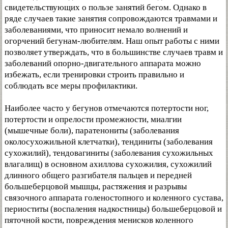
свидетельствующих о пользе занятий бегом. Однако в
ряде случаев такие занятия сопровождаются травмами и
заболеваниями, что приносит немало волнений и
огорчений бегунам-любителям. Наш опыт работы с ними
позволяет утверждать, что в большинстве случаев травм и
заболеваний опорно-двигательного аппарата можно
избежать, если тренировки строить правильно и
соблюдать все меры профилактики.
Наиболее часто у бегунов отмечаются потертости ног,
потертости и опрелости промежности, миалгии
(мышечные боли), паратенониты (заболевания
околосухожильной клетчатки), тендиниты (заболевания
сухожилий), тендовагиниты (заболевания сухожильных
влагалищ) в основном ахиллова сухожилия, сухожилий
длинного общего разгибателя пальцев и передней
большеберцовой мышцы, растяжения и разрывы
связочного аппарата голеностопного и коленного сустава,
периоститы (воспаления надкостницы) большеберцовой и
пяточной кости, повреждения менисков коленного