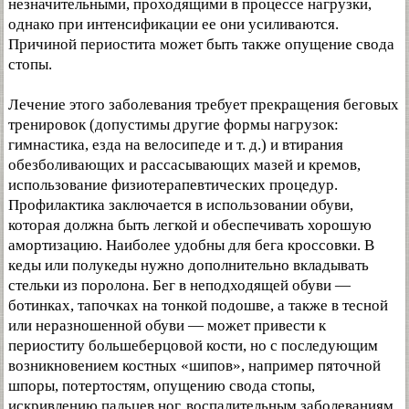
незначительными, проходящими в процессе нагрузки,
однако при интенсификации ее они усиливаются.
Причиной периостита может быть также опущение свода
стопы.
Лечение этого заболевания требует прекращения беговых
тренировок (допустимы другие формы нагрузок:
гимнастика, езда на велосипеде и т. д.) и втирания
обезболивающих и рассасывающих мазей и кремов,
использование физиотерапевтических процедур.
Профилактика заключается в использовании обуви,
которая должна быть легкой и обеспечивать хорошую
амортизацию. Наиболее удобны для бега кроссовки. В
кеды или полукеды нужно дополнительно вкладывать
стельки из поролона. Бег в неподходящей обуви —
ботинках, тапочках на тонкой подошве, а также в тесной
или неразношенной обуви — может привести к
периоститу большеберцовой кости, но с последующим
возникновением костных «шипов», например пяточной
шпоры, потертостям, опущению свода стопы,
искривлению пальцев ног, воспалительным заболеваниям