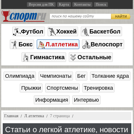
Версия для ПК
Карта
Контакты
Поиск
НАЙТИ
Футбол
Хоккей
Баскетбол
Бокс
Л.атлетика
Велоспорт
Гимнастика
Остальные
Олимпиада
Чемпионаты
Бег
Толкание ядра
Прыжки
Спортсмены
Тренировка
Информация
Интервью
Главная
Л.атлетика
7 страница
Статьи о легкой атлетике, новости