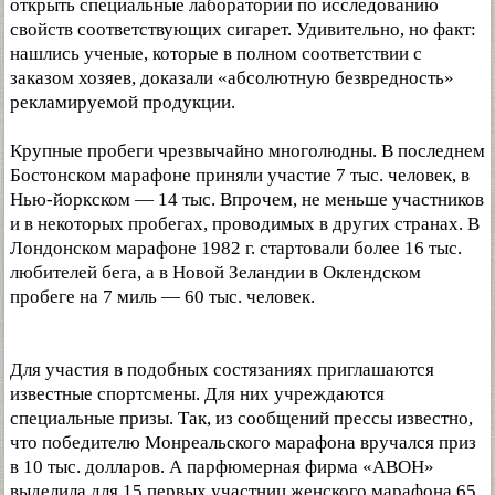
открыть специальные лаборатории по исследованию
свойств соответствующих сигарет. Удивительно, но факт:
нашлись ученые, которые в полном соответствии с
заказом хозяев, доказали «абсолютную безвредность»
рекламируемой продукции.
Крупные пробеги чрезвычайно многолюдны. В последнем
Бостонском марафоне приняли участие 7 тыс. человек, в
Нью-йоркском — 14 тыс. Впрочем, не меньше участников
и в некоторых пробегах, проводимых в других странах. В
Лондонском марафоне 1982 г. стартовали более 16 тыс.
любителей бега, а в Новой Зеландии в Оклендском
пробеге на 7 миль — 60 тыс. человек.
Для участия в подобных состязаниях приглашаются
известные спортсмены. Для них учреждаются
специальные призы. Так, из сообщений прессы известно,
что победителю Монреальского марафона вручался приз
в 10 тыс. долларов. А парфюмерная фирма «АВОН»
выделила для 15 первых участниц женского марафона 65