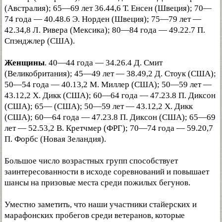
(Австралия); 65—69 лет 36.44,6 Т. Енсен (Швеция); 70—
74 года — 40.48.6 Э. Норден (Швеция); 75—79 лет —
42.34,8 Л. Ривера (Мексика); 80—84 года — 49.22.7 П.
Спэнджлер (США).
Женщины
. 40—44 года — 34.26.4 Д. Смит
(Великобритания); 45—49 лет — 38.49,2 Д. Стоук (США);
50—54 года — 40.13,2 М. Миллер (США); 50—59 лет —
43.12,2 X. Дикк (США); 60—64 года — 47.23.8 П. Диксон
(США); 65— (США); 50—59 лет — 43.12,2 X. Дикк
(США); 60—64 года — 47.23.8 П. Диксон (США); 65—69
лет — 52.53,2 В. Кретчмер (ФРГ); 70—74 года — 59.20,7
П. Форбс (Новая Зеландия).
Большое число возрастных групп способствует
заинтересованности в исходе соревнований и повышает
шансы на призовые места среди пожилых бегунов.
Уместно заметить, что наши участники стайерских и
марафонских пробегов среди ветеранов, которые