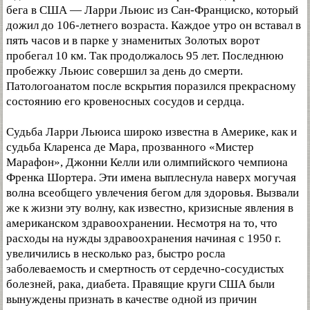
бега в США — Ларри Льюис из Сан-Франциско, который
дожил до 106-летнего возраста. Каждое утро он вставал в
пять часов и в парке у знаменитых Золотых ворот
пробегал 10 км. Так продолжалось 95 лет. Последнюю
пробежку Льюис совершил за день до смерти.
Патологоанатом после вскрытия поразился прекрасному
состоянию его кровеносных сосудов и сердца.
Судьба Ларри Льюиса широко известна в Америке, как и
судьба Кларенса де Мара, прозванного «Мистер
Марафон», Джонни Келли или олимпийского чемпиона
Френка Шортера. Эти имена выплеснула наверх могучая
волна всеобщего увлечения бегом для здоровья. Вызвали
же к жизни эту волну, как известно, кризисные явления в
американском здравоохранении. Несмотря на то, что
расходы на нужды здравоохранения начиная с 1950 г.
увеличились в несколько раз, быстро росла
заболеваемость и смертность от сердечно-сосудистых
болезней, рака, диабета. Правящие круги США были
вынуждены признать в качестве одной из причин