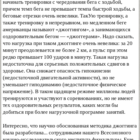
начинать тренировки с чередования бега с ходьбой,
причем темп бега не превышает темпа быстрой ходьбы, а
беговые отрезки очень невелики. ТакУю тренировку, а
также тренировку в непрерывном, но медленном беге
американцы называют «джоггингом», а занимающихся
оздоровительным бегом — «джоггерами». Надо сказать,
что нагрузка при таком джоггинге очень невелика: за 20
минут преодолевается не более 2 км, а пульс при этом
редко превышает 100 ударов в минуту. Такая нагрузка
недостаточна для серьезных положительных сдвигов в
здоровье. Она снижает опасность гипокинезии
(недостаточной двигательной активности), но не
уменьшает гиподинамию (недостаточное физическое
напряжение). В таком щадящем режиме миллионы людей
тренируются и участвуют в соревнованиях, но не имеют
тех оздоровительных результатов, каких могли бы
добиться при более нагрузочной программе занятий.
Интересно, что научно обоснованная методика джоггинга
была разработана... сотрудниками нашего Всесоюзного
научно-исследовательского института физкультуры. Еще