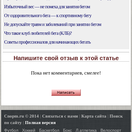
Избыточный вес — не помеха для занятия бегом
От оздоровительного бега — к спортивному бегу
Не допускайте травм и заболеваний при занятии бегом
Что такое клуб любителей бега (КЛБ)?
Советы профессионалов для начинающих бегать
Напишите свой отзыв к этой статье
Пока нет комментариев, смелее!
Cnopm.ru © 2014
|
Связаться с нами
|
Карта сайта
|
Поиск
по сайту
|
Полная версия
Футбол
Хоккей
Баскетбол
Бокс
Л.атлетика
Велоспорт