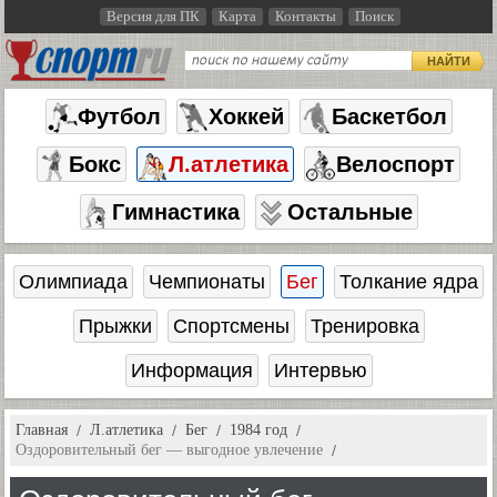
Версия для ПК
Карта
Контакты
Поиск
НАЙТИ
Футбол
Хоккей
Баскетбол
Бокс
Л.атлетика
Велоспорт
Гимнастика
Остальные
Олимпиада
Чемпионаты
Бег
Толкание ядра
Прыжки
Спортсмены
Тренировка
Информация
Интервью
Главная
Л.атлетика
Бег
1984 год
Оздоровительный бег — выгодное увлечение