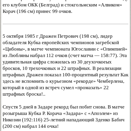
его клубом ОКК (Белград) и стокгольмским «Алвиком»
Корач (196 см) принес 99 очков.
5 октября 1985 г Дражен Петрович (198 см), лидер
обладателя Кубка европейских чемпионов загребской
«Цибоны», в матче чемпионата Югославии с «Олимпией»
из Любляны набрал 112 очков (счет матча — 158:77). Эта
удивительная цифра сложилась из 30 деухочкоеых
бросков, 10 трехочковых и 22 штрафных. В реализации
штрафных Дражен показал 100-процентный результат Как
здесь не вспомнить о курьезном «рекорде» Чемберлена,
который в одной из встреч сумел «промазать» 22
штрафных броска!..
Спустя 5 дней в Задаре рекорд был побит снова. В матче
розыгрыша Кубка Р. Корача «Задара» с «Апоэлем» из
Никозии (192:116) 25-летний нападающий Зденко Бабич
(200 см) набрал 144 очка!