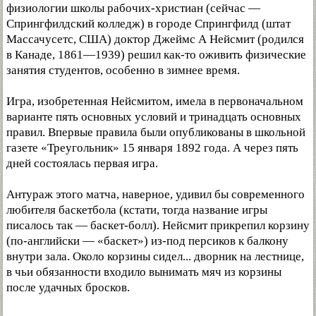
физиологии школы рабочих-христиан (сейчас —
Спрингфилдский колледж) в городе Спрингфилд (штат
Массачусетс, США) доктор Джеймс А Нейсмит (родился
в Канаде, 1861—1939) решил как-то оживить физические
занятия студентов, особенно в зимнее время.
Игра, изобретенная Нейсмитом, имела в первоначальном
варианте пять основных условий и тринадцать основных
правил. Впервые правила были опубликованы в школьной
газете «Треугольник» 15 января 1892 года. А через пять
дней состоялась первая игра.
Антураж этого матча, наверное, удивил бы современного
любителя баскетбола (кстати, тогда название игры
писалось так — баскет-болл). Нейсмит прикрепил корзину
(по-английски — «баскет») из-под персиков к балкону
внутри зала. Около корзины сидел... дворник на лестнице,
в чьи обязанности входило вынимать мяч из корзины
после удачных бросков.