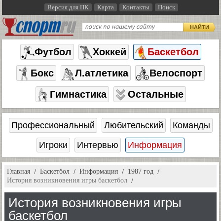
Версия для ПК
Карта
Контакты
Поиск
НАЙТИ
Футбол
Хоккей
Баскетбол
Бокс
Л.атлетика
Велоспорт
Гимнастика
Остальные
Профессиональный
Любительский
Команды
Игроки
Интервью
Информация
Главная
Баскетбол
Информация
1987 год
История возникновения игры баскетбол
История возникновения игры
баскетбол