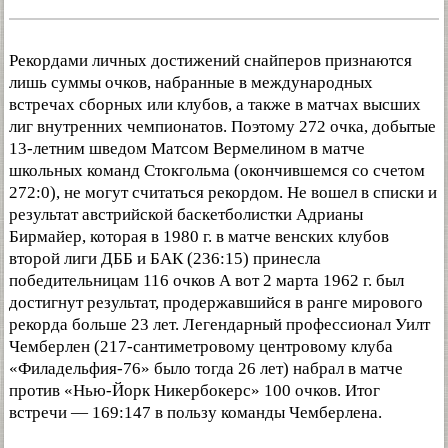
Рекордами личных достижений снайперов признаются
лишь суммы очков, набранные в международных
встречах сборных или клубов, а также в матчах высших
лиг внутренних чемпионатов. Поэтому 272 очка, добытые
13-летним шведом Матсом Вермелином в матче
школьных команд Стокгольма (окончившемся со счетом
272:0), не могут считаться рекордом. Не вошел в списки и
результат австрийской баскетболистки Адрианы
Бирмайер, которая в 1980 г. в матче венских клубов
второй лиги ДББ и БАК (236:15) принесла
победительницам 116 очков А вот 2 марта 1962 г. был
достигнут результат, продержавшийся в ранге мирового
рекорда больше 23 лет. Легендарный профессионал Уилт
Чемберлен (217-сантиметровому центровому клуба
«Филадельфия-76» было тогда 26 лет) набрал в матче
против «Нью-Йорк Никербокерс» 100 очков. Итог
встречи — 169:147 в пользу команды Чемберлена.