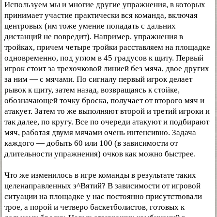
Используем мы и многие другие упражнения, в которых
принимает участие практически вся команда, включая
центровых (им тоже умение попадать с дальних
дистанций не повредит). Например, упражнения в
тройках, причем четыре тройки расставляем на площадке
одновременно, под углом в 45 градусов к щиту. Первый
игрок стоит за трехочковой линией без мяча, двое других
за ним — с мячами. По сигналу первый игрок делает
рывок к щиту, затем назад, возвращаясь к стойке,
обозначающей точку броска, получает от второго мяч и
атакует. Затем то же выполняют второй и третий игроки и
так далее, по кругу. Все по очереди атакуют и подбирают
мяч, работая двумя мячами очень интенсивно. Задача
каждого — добыть 60 или 100 (в зависимости от
длительности упражнения) очков как можно быстрее.
Что же изменилось в игре команды в результате таких
целенаправленных з^Вятий? В зависимости от игровой
ситуации на площадке у нас постоянно присутствовали
трое, а порой и четверо баскетболистов, готовых к