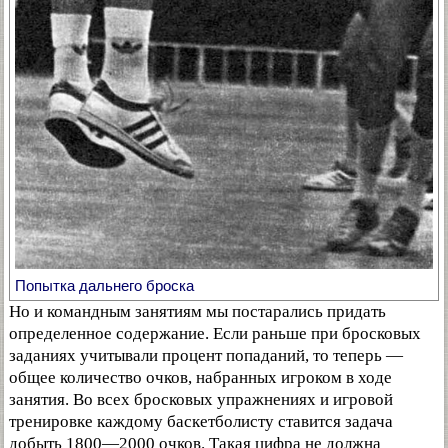
Попытка дальнего броска
Но и командным занятиям мы постарались придать
определенное содержание. Если раньше при бросковых
заданиях учитывали процент попаданий, то теперь —
общее количество очков, набранных игроком в ходе
занятия. Во всех бросковых упражнениях и игровой
тренировке каждому баскетболисту ставится задача
добыть 1800—2000 очков. Такая цифра не должна