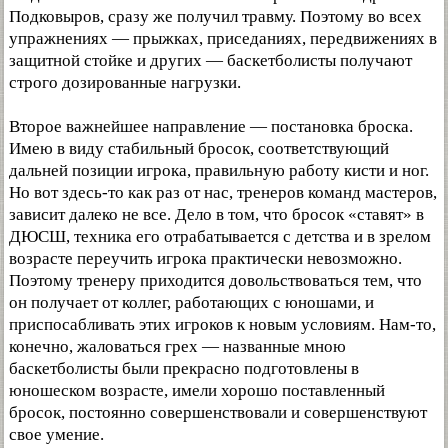
Подковыров, сразу же получил травму. Поэтому во всех
упражнениях — прыжках, приседаниях, передвижениях в
защитной стойке и других — баскетболисты получают
строго дозированные нагрузки.
Второе важнейшее направление — постановка броска.
Имею в виду стабильный бросок, соответствующий
дальней позиции игрока, правильную работу кисти и ног.
Но вот здесь-то как раз от нас, тренеров команд мастеров,
зависит далеко не все. Дело в том, что бросок «ставят» в
ДЮСШ, техника его отрабатывается с детства и в зрелом
возрасте переучить игрока практически невозможно.
Поэтому тренеру приходится довольствоваться тем, что
он получает от коллег, работающих с юношами, и
приспосабливать этих игроков к новым условиям. Нам-то,
конечно, жаловаться грех — названные мною
баскетболисты были прекрасно подготовлены в
юношеском возрасте, имели хорошо поставленный
бросок, постоянно совершенствовали и совершенствуют
свое умение.