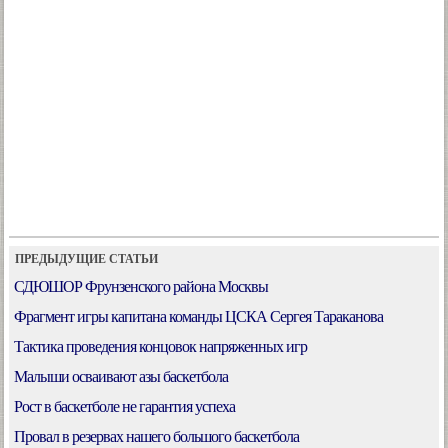
ПРЕДЫДУЩИЕ СТАТЬИ
СДЮШОР Фрунзенского района Москвы
Фрагмент игры капитана команды ЦСКА Сергея Тараканова
Тактика проведения концовок напряженных игр
Малыши осваивают азы баскетбола
Рост в баскетболе не гарантия успеха
Провал в резервах нашего большого баскетбола