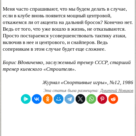
Меня часто спрашивают, что мы будем делать в случае,
если в клубе вновь появится мощный центровой,
откажемся ли от акцента на дальний бросок? Конечно нет.
Ведь от того, что уже вошло в жизнь, не отказываются.
Просто постараемся усовершенствовать тактику атаки,
включив в нее и центрового, и снайперов. Ведь
соперникам в этом случае будет еще сложнее.
Борис Вдовиченко, заслуженный тренер СССР, старший
тренер киевского «Строителя».
Журнал «Спортивные игры», №12, 1986
Эта статья была размещена:
Дмитрий Новиков