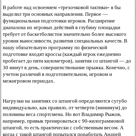
В работе над освоением «трехочковой тактики» я бы
выделил три основных направления. Первое —
функциональная подготовки игроков. Расширение
диапазона их игровых действий в глубину площадки
требует от баскетболистов значительно более высокого
уровня выносливости, развития специальных качеств. В
нашу обязательную программу по физической
подготовке входят кроссы (каждый игрок ежедневно
пробегает до пяти километров), занятия со штангой — до
30 минут в день, совершенствование прыжка. Конечно, с
учетом различий в подготовительном, игровом и
межигровом периодах.
Нагрузки на занятиях со штангой определяются сугубо
индивидуально, как правило, от четверти (минимум) до
половины веса спортсмена. Но вот Владимир Рыжов,
например, привык тренироваться с 90-килограммовой
штангой, то есть практически с собственным весом. А
когда с такой штангой попытался поработать Андрей