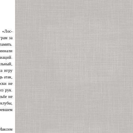
 «Лос-
грам за
память.
минали
циаций.
альный,
на игру
ь атак,
ески не
из рук.
рьбе не
 клубы,
аревшем
Максим