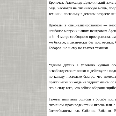
Кропачев, Александр Ермолинский взлета
беда, несмотря на физическую мощь, под
техники, поскольку в детском возрасте н
Пробелы в специализированной — необ
наиболее могучих наших центровых Ареид
и 3—4 метра свободного пространства, а
же быстро, практически без подготовки,
Гоборов. но и ему не хватает техники.
Удачнее других в условиях кучной об
освобождается от опеки и действует с под
по кольцу настолько быстро, что помеша
практически никогда не ударяет мячом об
его в силу того, что сейчас обороняющий
Таковы типичные ошибки в борьбе под 
активном противодействии игрока или с
баскетболисты, как Сабонис, Бабенко, 