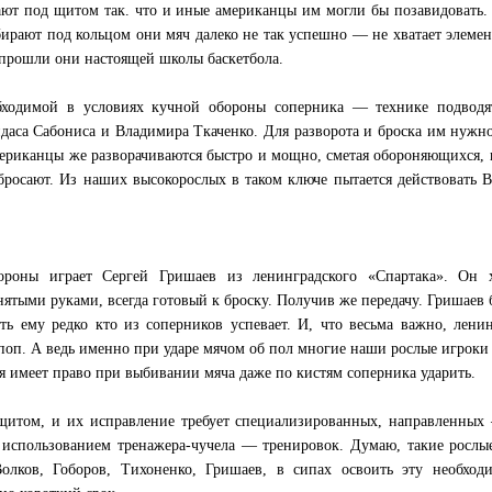
ют под щитом так. что и иные американцы им могли бы позавидовать.
бирают под кольцом они мяч далеко не так успешно — не хватает элеме
е прошли они настоящей школы баскетбола.
ходимой в условиях кучной обороны соперника — технике подводя
аса Сабониса и Владимира Ткаченко. Для разворота и броска им нужн
мериканцы же разворачиваются быстро и мощно, сметая обороняющихся, 
 бросают. Из наших высокорослых в таком ключе пытается действовать 
ороны играет Сергей Гришаев из ленинградского «Спартака». Он 
нятыми руками, всегда готовый к броску. Получив же передачу. Гришаев 
ть ему редко кто из соперников успевает. И, что весьма важно, лени
 поп. А ведь именно при ударе мячом об пол многие наши рослые игроки
ся имеет право при выбивании мяча даже по кистям соперника ударить.
щитом, и их исправление требует специализированных, направленных
 использованием тренажера-чучела — тренировок. Думаю, такие росл
Волков, Гоборов, Тихоненко, Гришаев, в сипах освоить эту необход