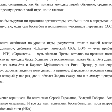
оких соперников, как бы призвал молодых людей обычного, среднего,
преимущество в этой игре, но не главное...
лько бы выдумки ни проявили организаторы, кто бы ни пел в перерывах. 
впустую, если сам баскетбол в исполнении участников первенства ССС
ть особняком по уровню игры, разумеется, стоят в нашей высше
 «Динамо», дебютант «Шахтер», киевский СКА. ВЭФ — чуть приба
 РТИ, «Строитель» — чуть сбавили. Третьи остались на прежних поз
никто из молодых баскетболистов За исключением, может быть. Гела Дарс
о из Алма-Аты и Карлиса Муйжниекса из Риги. Правда, у них еще
», скорость, видение поля делают, к примеру. Дарсадзе интересным кан
 который у нас раз, два и обчелся Заодно скажу, что и в амплуа центр
ет.
енее ограничен. Но опять-таки Сергей Тараканов, Валерий Гоборов. Ал
ьнее остальных. И все же нам, советским баскетболистам, пора встреч
больной лиги (НБА).