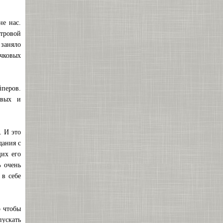
не нас.
тровой
 заняло
чковых
йперов.
овых и
. И это
дания с
щих его
% очень
 в себе
о чтобы
ускать