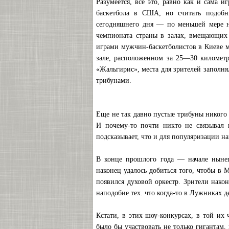
Разумеется, все это, равно как и сама и
баскетбола в США, но считать подоб
сегодняшнего дня — по меньшей мере н
чемпионата страны в залах, вмещающих 
играми мужчин-баскетболистов в Киеве мо
зале, расположенном за 25—30 километр
«Жальгирис», места для зрителей заполня
трибунами.
Еще не так давно пустые трибуны никого 
И почему-то почти никто не связывал 
подсказывает, что и для популяризации на
В конце прошлого года — начале нынеш
наконец удалось добиться того, чтобы в
появился духовой оркестр. Зрители нако
наподобие тех. что когда-то в Лужниках 
Кстати, в этих шоу-конкурсах, в той их 
было бы участвовать не только гигантам,