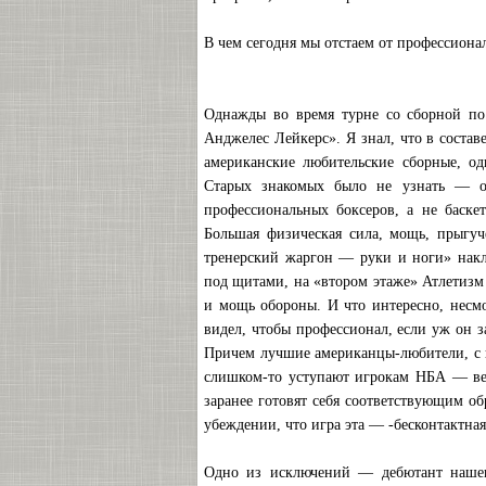
В чем сегодня мы отстаем от профессиона
Однажды во время турне со сборной п
Анджелес Лейкерс». Я знал, что в состав
американские любительские сборные, од
Старых знакомых было не узнать — он
профессиональных боксеров, а не баске
Большая физическая сила, мощь, прыгуч
тренерский жаргон — руки и ноги» накл
под щитами, на «втором этаже» Атлетизм
и мощь обороны. И что интересно, несмо
видел, чтобы профессионал, если уж он з
Причем лучшие американцы-любители, с к
слишком-то уступают игрокам НБА — вед
заранее готовят себя соответствующим о
убеждении, что игра эта — -бесконтактная
Одно из исключений — дебютант нашег