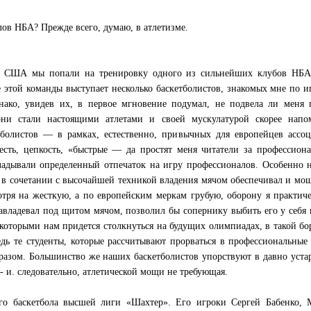
лов НБА? Прежде всего, думаю, в атлетизме.
о США мы попали на тренировку одного из сильнейших клубов НБА
е этой команды выступает несколько баскетболистов, знакомых мне по и
нако, увидев их, в первое мгновение подумал, не подвела ли меня 
и стали настоящими атлетами и своей мускулатурой скорее напо
тболистов — в рамках, естественно, привычных для европейцев ассо
есть, цепкость, «быстрые — да простят меня читатели за профессион
адывали определенный отпечаток на игру профессионалов. Особенно 
 в сочетании с высочайшей техникой владения мячом обеспечивал и мощ
тря на жесткую, а по европейским меркам грубую, оборону я практич
авладевал под щитом мячом, позволил бы сопернику выбить его у себя 
оторыми нам придется столкнуться на будущих олимпиадах, в такой бо
ь те студенты, которые рассчитывают прорваться в профессиональные
бразом. Большинство же наших баскетболистов упорствуют в давно уст
- и. следовательно, атлетической мощи не требующая.
о баскетбола высшей лиги «Шахтер». Его игроки Сергей Бабенко, 