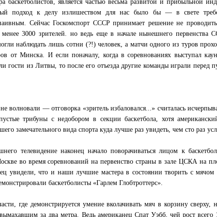
гра баскетболистов, является частью весьма развитой и прибыльной ин
ный подход к делу излишеством для нас было бы — в свете треб
аивным. Сейчас Госкомспорт СССР принимает решение не проводить
менее 3000 зрителей. но ведь еще в начале нынешнего первенства С
гли наблюдать лишь сотни (?!) человек, а матчи одного из туров прох
ов от Минска. И если поначалу, когда в соревнованиях выступал кау
ли гости из Литвы, то после его отъезда другие команды играли перед 
не волновали — отговорка «зритель избаловался...» считалась исчерпы
пустые трибуны с недобором в секции баскетбола, хотя американски
шего замечательного вида спорта куда лучше раз увидеть, чем сто раз ус
него телевидение наконец начало поворачиваться лицом к баскетбол
 Москве во время соревнований на первенство страны в зале ЦСКА на п
нец увидели, что и наши лучшие мастера в состоянии творить с мячом 
демонстрировали баскетболисты «Гарлем Глобтроттерс».
части, где демонстрируется умение вколачивать мяч в корзину сверху, 
 вымахавшим за два метра. Ведь американец Спат Уэбб, чей рост всего 