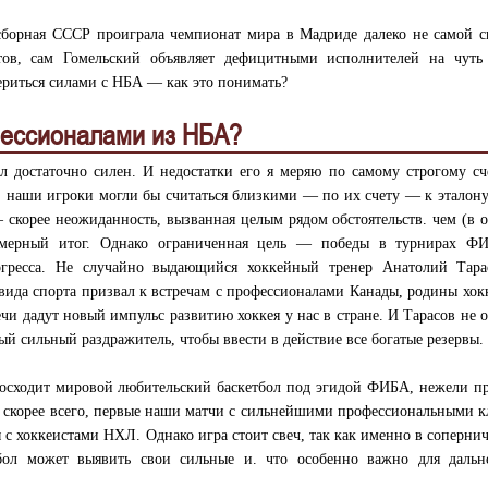
 сборная СССР проиграла чемпионат мира в Мадриде далеко не самой 
тов, сам Гомельский объявляет дефицитными исполнителей на чуть
ериться силами с НБА — как это понимать?
фессионалами из НБА?
л достаточно силен. И недостатки его я меряю по самому строгому сч
 наши игроки могли бы считаться близкими — по их счету — к эталону
 скорее неожиданность, вызванная целым рядом обстоятельств. чем (в 
номерный итог. Однако ограниченная цель — победы в турнирах 
гресса. Не случайно выдающийся хоккейный тренер Анатолий Тара
 вида спорта призвал к встречам с профессионалами Канады, родины хок
ечи дадут новый импульс развитию хоккея у нас в стране. И Тарасов не 
ый сильный раздражитель, чтобы ввести в действие все богатые резервы.
восходит мировой любительский баскетбол под эгидой ФИБА, нежели 
 скорее всего, первые наши матчи с сильнейшими профессиональными 
 с хоккеистами НХЛ. Однако игра стоит свеч, так как именно в сопернич
ол может выявить свои сильные и. что особенно важно для дальн