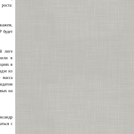
 роста:
скажем,
Р будет
й лиге
вили в
ициях в
адзе из
 масса
дидатом
овых на
ександр
аться с