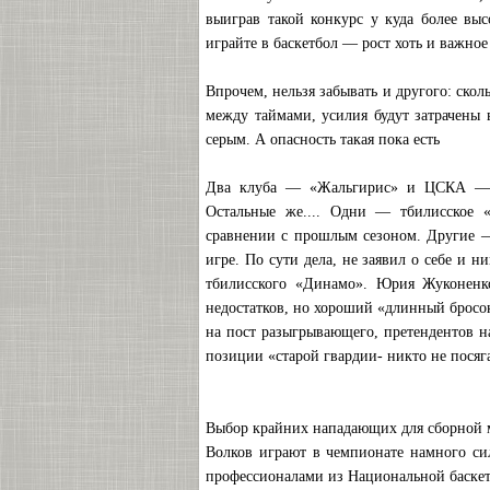
выиграв такой конкурс у куда более выс
играйте в баскетбол — рост хоть и важное 
Впрочем, нельзя забывать и другого: ско
между таймами, усилия будут затрачены 
серым. А опасность такая пока есть
Два клуба — «Жальгирис» и ЦСКА —опя
Остальные же.... Одни — тбилисское
сравнении с прошлым сезоном. Другие —
игре. По сути дела, не заявил о себе и 
тбилисского «Динамо». Юрия Жуконенк
недостатков, но хороший «длинный бросок
на пост разыгрывающего, претендентов на
позиции «старой гвардии- никто не посяга
Выбор крайних нападающих для сборной м
Волков играют в чемпионате намного сил
профессионалами из Национальной баскет