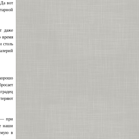
 Да вот
нтарной
т даже
о время
и столь
Валерий
хорошо
бросает
нградец
 теряют
 — при
ые наши
имую в