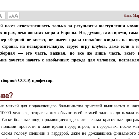
Дата:
Мар
ой несет ответственность только за результаты выступлении кома
 играх, чемпионатах мира и Европы. Но, думаю, само время, сама
нер сборной не может, не имеет права спокойно взирать на полу
страны, на невыразительную, серую игру клубов, даже если в н
сборная — это часть, важная, но все же лишь часть, всего 
мне хочется начать с необычных прежде для человека, возглавл
 сборной СССР, профессор.
ыве?
ие матчей для подавляющего большинства зрителей выливается в нас
0000 человек, отправляются обычно всей семьей задолго до начала в
а баскетбольные шоу, продающиеся здесь же весьма красочные прогр
 пользой провести в зале время перед игрой, в перерывах, после ма
и сломя голову спешили в гардероб, даже не дождавшись финального 