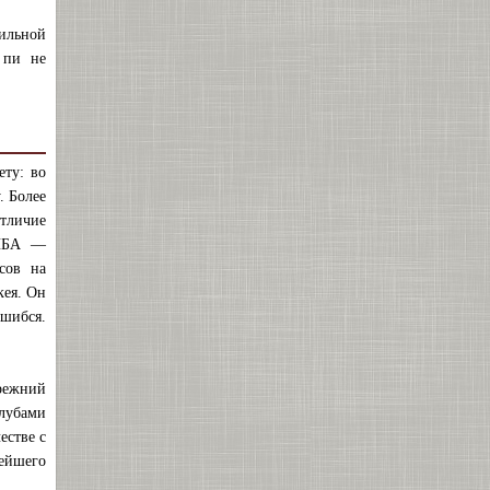
сильной
 пи не
ету: во
. Более
отличие
ФИБА —
сов на
кея. Он
ошибся.
прежний
клубами
естве с
ейшего