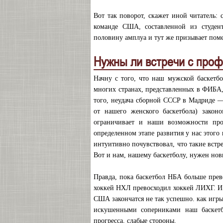
Вот так поворот, скажет иной читатель:
команде США, составленной из студен
половину амплуа и тут же призывает пом
Нужны ли встречи с про
Начну с того, что наш мужской баскетбо
многих странах, представленных в ФИБА,
того, неудача сборной СССР в Мадриде —
от нашего женского баскетбола) зако
ограничивает и наши возможности про
определенном этапе развития у нас этого
интуитивно почувствовал, что такие встр
Вот и нам, нашему баскетболу, нужен нов
Правда, пока баскетбол НБА больше пре
хоккей НХЛ превосходил хоккей ЛИХГ. И
США закончатся не так успешно. как игры
искушенными соперниками наш баскетб
прогресса, слабые стороны.