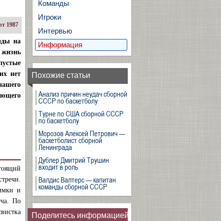
Команды
Игроки
т 1987
Интервью
нды на
Информация
 жизнь
пустые
их нет
Похожие статьи
нашего
Анализ причин неудач сборной
яющего
СССР по баскетболу
Турне по США сборной СССР
по баскетболу
Морозов Алексей Петрович —
баскетболист сборной
Ленинграда
Дублер Дмитрий Трушин
входит в роль
тоящий
Валдис Валтерс — капитан
стречи.
команды сборной СССР
аммки и
тча. По
свистка
Поделитесь информацией