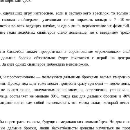
но короткий срок.
, сделавших игру интереснее, если и застало кого врасплох, то только 
ен своими снайперами, умевшими точно поражать кольцо с 7—10-ме
чески во всех ведущих клубах, и одно лишь перечисление их фамилий
ние годы подобных снайперов стало поменьше, но с введением трехо
что баскетбол может превратиться в соревнование «трехочковых» сна
 дальние броски обязательно будут сочетаться с игрой на центр
 За счет одних снайперов побеждать невозможно.
ы, и профессионалы — пользуются дальними бросками весьма умеренно
ерии. Проход под щит тоже может принести сразу три очка — после попа
не считая фолов, получаемых соперником, и, естественно, усложняю
льца составляет не меньше 80%, тогда как для дальних бросков и 40
апрашивается сам собой использовать тот метод атаки, который несет
бы переиграть. скажем, будущих американских олимпийцев. Но для тог
ные дальние броски, наши баскетболисты должны научиться не проп