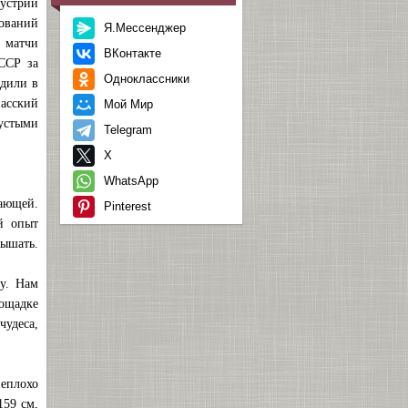
дустрии
ований
Я.Мессенджер
 матчи
ВКонтакте
ССР за
Одноклассники
одили в
насский
Мой Мир
пустыми
Telegram
X
WhatsApp
вающей.
Pinterest
й опыт
лышать.
у. Нам
лощадке
чудеса,
неплохо
159 см,