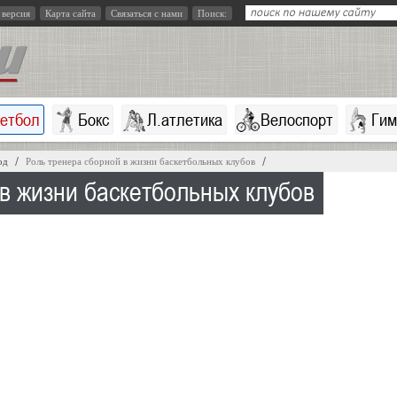
 версия
Карта сайта
Связаться с нами
Поиск:
кетбол
Бокс
Л.атлетика
Велоспорт
Гим
од
Роль тренера сборной в жизни баскетбольных клубов
в жизни баскетбольных клубов