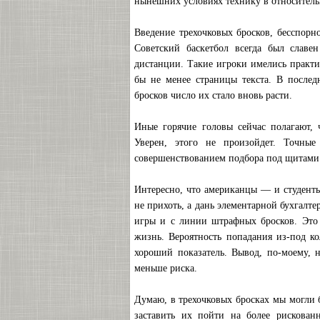
нынешних условиях технику в относитель
Введение трехочковых бросков, бесспорно
Советский баскетбол всегда был слав
дистанции. Такие игроки имелись практи
бы не менее страницы текста. В послед
бросков число их стало вновь расти.
Иные горячие головы сейчас полагают, 
Уверен, этого не произойдет. Точные
совершенствованием подбора под щитами.
Интересно, что американцы — и студент
не прихоть, а дань элементарной бухгалт
игры и с линии штрафных бросков. Это 
жизнь. Вероятность попадания из-под ко
хороший показатель. Вывод, по-моему, н
меньше риска.
Думаю, в трехочковых бросках мы могли 
заставить их пойти на более рискован