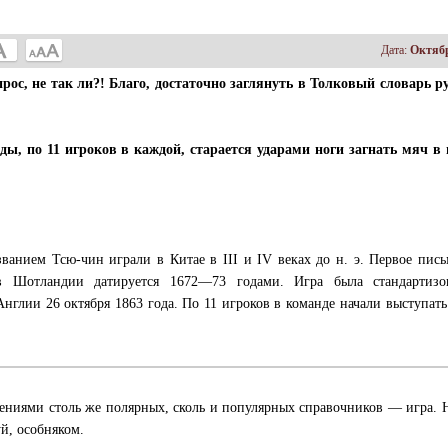
Дата:
Октябр
ос, не так ли?! Благо, достаточно заглянуть в Толковый словарь р
ды, по 11 игроков в каждой, старается ударами ноги загнать мяч в
анием Тсю-чин играли в Китае в III и IV веках до н. э. Первое пис
 Шотландии датируется 1672—73 годами. Игра была стандартизо
глии 26 октября 1863 года. По 11 игроков в команде начали выступать
дениями столь же полярных, сколь и популярных справочников — игра. 
уй, особняком.