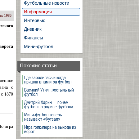
Футбольные новости
Информация
ь 1986
Интервью
усского
Дневник
Финансы
Мини-футбол
 ворота
Похожие статьи
Где зародилась и когда
ьменное
пришла к нам игра футбол
вана с
Василий Уткин: костыльный
футбол
 с 1870
Дмитрий Харин — почем
футбол на родине футбола
Мини-футбол теперь
называют «Футзал»
Игра голкипера на выходе из
Но игра
ворот