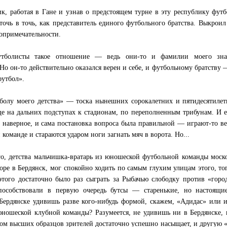
к, работая в Гане и узнав о предстоящем турне в эту республику фут
очь в точь, как представитель единого футбольного братства. Выкроил
опримечательности.
утболисты такое отношение — ведь они-то и фамилии моего зна
Но он-то действительно оказался верен и себе, и футбольному братству 
футбол».
тболу моего детства» — тоска нынешних сорокалетних и пятидесятиле
е на дальних подступах к стадионам, по переполненным трибунам. И 
 наверное, и сама постановка вопроса была правильной — играют-то ве
команде и стараются ударом ноги загнать мяч в ворота. Но...
го, детства мальчишка-вратарь из юношеской футбольной команды моск
ре в Бердянск, мог спокойно ходить по самым глухим улицам этого, то
 этого достаточно было раз сыграть за Рыбачью слободку против «горо
способствовали в первую очередь бутсы — старенькие, но настоящ
 Бердянске удивишь разве кого-нибудь формой, скажем, «Адидас» или 
юношеской клубной команды? Разумеется, не удивишь ни в Бердянске, 
ом высших образцов зрителей достаточно успешно насыщает, и другую