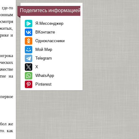
 где-то
Поделитесь информацией
зионным
есмотря
Я.Мессенджер
бжитых,
ВКонтакте
фрике и
Одноклассники
Мой Мир
игрока
Telegram
еческих
X
честве
WhatsApp
тие на
Pinterest
 первое
тбол же
то. как