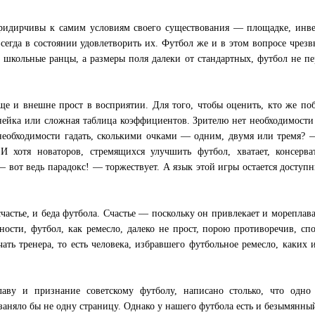
ридирчивы к самим условиям своего существования — площадке, инве
сегда в состоянии удовлетворить их. Футбол же и в этом вопросе чрез
школьные ранцы, а размеры поля далеки от стандартных, футбол не пе
ще и внешне прост в восприятии. Для того, чтобы оценить, кто же по
нейка или сложная таблица коэффициентов. Зрителю нет необходимости
 необходимости гадать, сколькими очками — одним, двумя или тремя? 
И хотя новаторов, стремящихся улучшить футбол, хватает, консерва
 вот ведь парадокс! — торжествует. А язык этой игры остается доступ
счастье, и беда футбола. Счастье — поскольку он привлекает и мореплава
ности, футбол, как ремесло, далеко не прост, порою противоречив, сп
чать тренера, то есть человека, избравшего футбольное ремесло, каких 
лаву и признание советскому футболу, написано столько, что одно 
аняло бы не одну страницу. Однако у нашего футбола есть и безымянны