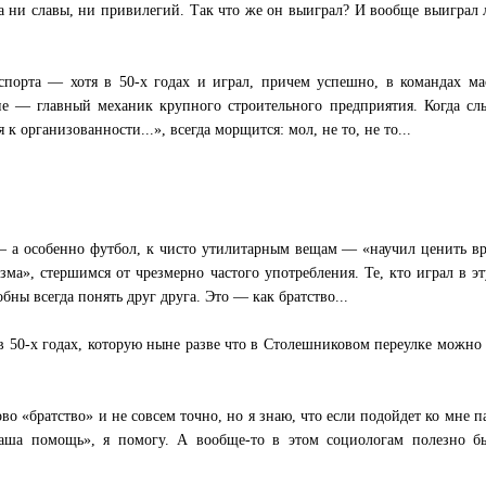
а ни славы, ни привилегий. Так что же он выиграл? И вообще выиграл 
спорта — хотя в 50-х годах и играл, причем успешно, в командах ма
не — главный механик крупного строительного предприятия. Когда с
 организованности...», всегда морщится: мол, не то, не то...
— а особенно футбол, к чисто утилитарным вещам — «научил ценить в
а», стершимся от чрезмерно частого употребления. Те, кто играл в эт
обны всегда понять друг друга. Это — как братство...
в 50-х годах, которую ныне разве что в Столешниковом переулке можно
о «братство» и не совсем точно, но я знаю, что если подойдет ко мне п
аша помощь», я помогу. А вообще-то в этом социологам полезно б