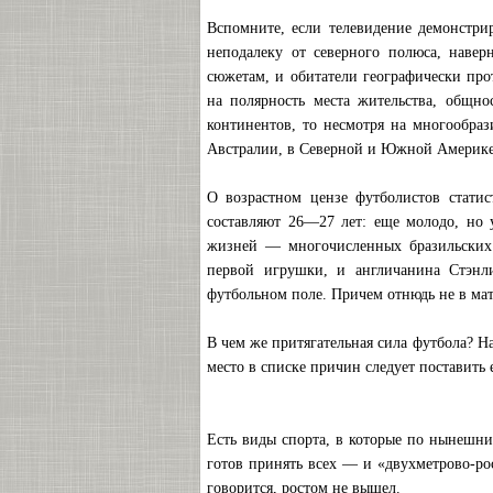
Вспомните, если телевидение демонстри
неподалеку от северного полюса, навер
сюжетам, и обитатели географически пр
на полярность места жительства, общно
континентов, то несмотря на многообраз
Австралии, в Северной и Южной Америке 
О возрастном цензе футболистов статис
составляют 26—27 лет: еще молодо, но 
жизней — многочисленных бразильских 
первой игрушки, и англичанина Стэнли
футбольном поле. Причем отнюдь не в мат
В чем же притягательная сила футбола? На
место в списке причин следует поставить 
Есть виды спорта, в которые по нынешни
готов принять всех — и «двухметрово-рос
говорится, ростом не вышел.