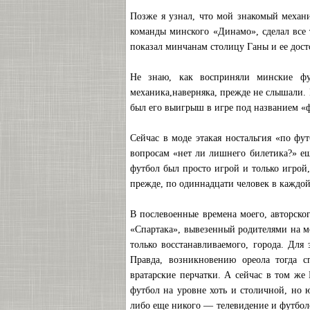
Позже я узнал, что мой знакомый механи
команды минского «Динамо», сделал все т
показал минчанам столицу Ганы и ее дост
Не знаю, как восприняли минские ф
механика,наверняка, прежде не слышали. 
был его выигрыш в игре под названием «
Сейчас в моде этакая ностальгия «по фу
вопросам «нет ли лишнего билетика?» ещ
футбол был просто игрой и только игрой,
прежде, по одиннадцати человек в каждой 
В послевоенные времена моего, авторско
«Спартака», вывезенный родителями на мо
только восстанавливаемого, города. Для
Правда, возникновению ореола тогда 
вратарские перчатки. А сейчас в том же
футбол на уровне хоть и столичной, но 
либо еще никого — телевидение и футбол