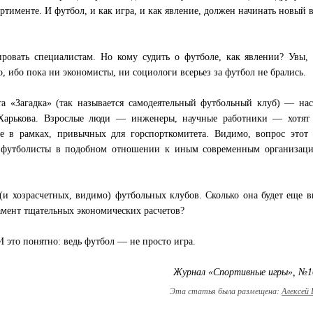
ртименте. И футбол, и как игра, и как явление, должен начинать новый 
ровать специалистам. Но кому судить о футболе, как явлении? Увы,
о, ибо пока ни экономисты, ни социологи всерьез за футбол не брались.
та «Загадка» (так называется самодеятельный футбольный клуб) — на
 Харькова. Взрослые люди — инженеры, научные работники — хотят 
не в рамках, привычных для горспорткомитета. Видимо, вопрос этот
ие футболисты в подобном отношении к иным современным организац
(и хозрасчетных, видимо) футбольных клубов. Сколько она будет еще в
амент тщательных экономических расчетов?
И это понятно: ведь футбол — не просто игра.
Журнал «Спортивные игры», №1
Эта статья была размещена:
Алексей