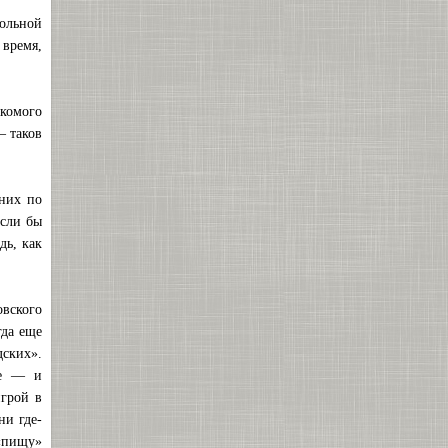
больной
 время,
комого
— таков
тних по
если бы
дь, как
овского
гда еще
дских».
ие — и
игрой в
ни где-
 «пищу»