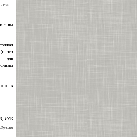
виток.
 в этом
стоящая
(и это
 — для
ионным
итать в
0, 1986
 Шульгин