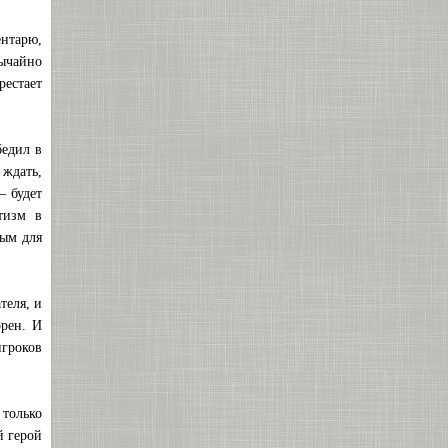
нтарю,
вычайно
рестает
бедил в
 ждать,
— будет
тизм в
ным для
теля, и
орен. И
игроков
только
й герой