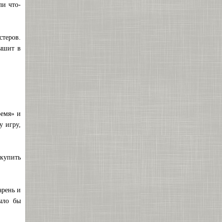
ли что-
стеров.
лышит в
ремя» и
у игру,
 купить
арень и
ыло бы