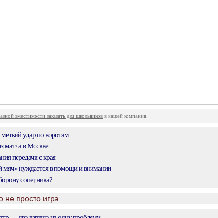
азной вместимости заказать для школьников
в нашей компании.
 меткий удар по воротам
из матча в Москве
ия передачи с края
 мяч» нуждается в помощи и внимании
борону соперника?
о не просто игра
атр — два взгляда на одну проблему