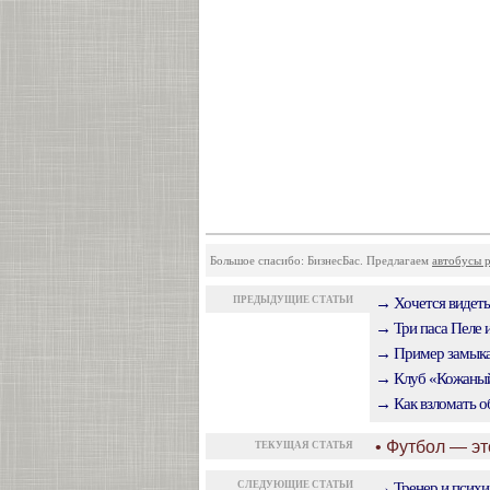
Большое спасибо: БизнесБас. Предлагаем
автобусы р
ПРЕДЫДУЩИЕ СТАТЬИ
→ Хочется видеть
→ Три паса Пеле 
→ Пример замыкан
→ Клуб «Кожаный
→ Как взломать о
• Футбол — эт
ТЕКУЩАЯ СТАТЬЯ
СЛЕДУЮЩИЕ СТАТЬИ
→ Тренер и психи