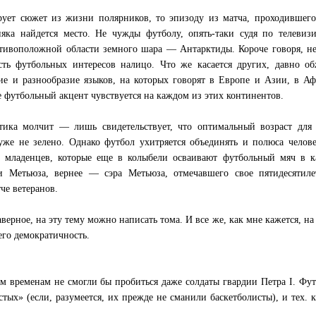
рует сюжет из жизни полярников, то эпизоду из матча, проходившего
няка найдется место. Не чужды футболу, опять-таки судя по телеви
отивоположной области земного шара — Антарктиды. Короче говоря, н
сть футбольных интересов налицо. Что же касается других, давно о
ие и разнообразие языков, на которых говорят в Европе и Азии, в А
футбольный акцент чувствуется на каждом из этих континентов.
тика молчит — лишь свидетельствует, что оптимальный возраст для 
уже не зелено. Однако футбол ухитряется объединять и полюса челов
младенцев, которые еще в колыбели осваивают футбольный мяч в ка
 Метьюза, вернее — сэра Метьюза, отмечавшего свое пятидесятиле
че ветеранов.
верное, на эту тему можно написать тома. И все же, как мне кажется, на
его демократичность.
м временам не смогли бы пробиться даже солдаты гвардии Петра I. Фу
тых» (если, разумеется, их прежде не сманили баскетболисты), и тех. к