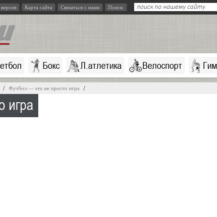
 версия
Карта сайта
Связаться с нами
Поиск:
кетбол
Бокс
Л.атлетика
Велоспорт
Гим
Футбол — это не просто игра
о игра