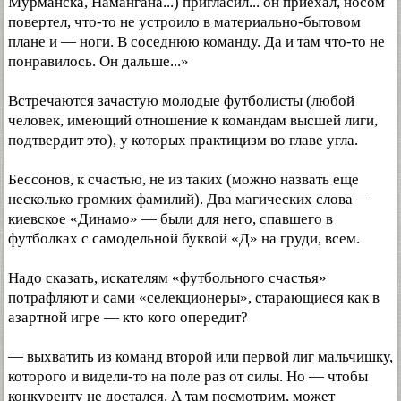
Мурманска, Намангана...) пригласил... он приехал, носом
повертел, что-то не устроило в материально-бытовом
плане и — ноги. В соседнюю команду. Да и там что-то не
понравилось. Он дальше...»
Встречаются зачастую молодые футболисты (любой
человек, имеющий отношение к командам высшей лиги,
подтвердит это), у которых практицизм во главе угла.
Бессонов, к счастью, не из таких (можно назвать еще
несколько громких фамилий). Два магических слова —
киевское «Динамо» — были для него, спавшего в
футболках с самодельной буквой «Д» на груди, всем.
Надо сказать, искателям «футбольного счастья»
потрафляют и сами «селекционеры», старающиеся как в
азартной игре — кто кого опередит?
— выхватить из команд второй или первой лиг мальчишку,
которого и видели-то на поле раз от силы. Но — чтобы
конкуренту не достался. А там посмотрим, может