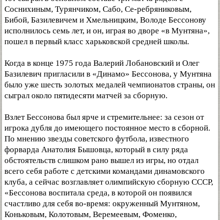
Соснихиным, Турянчиком, Сабо, Се-ребряниковым,
Бибой, Базилевичем и Хмельницким, Володе Бессонову
исполнилось семь лет, и он, играя во дворе «в Мунтяна»,
пошел в первый класс харьковской средней школы.
Когда в конце 1975 года Валерий Лобановский и Олег
Базилевич пригласили в «Динамо» Бессонова, у Мунтяна
было уже шесть золотых медалей чемпионатов страны, он
сыграл около пятидесяти матчей за сборную.
Взлет Бессонова был ярче и стремительнее: за сезон от
игрока дубля до имеющего постоянное место в сборной.
По мнению звезды советского футбола, известного
форварда Анатолия Бышовца, который в силу ряда
обстоятельств слишком рано вышел из игры, но отдал
всего себя работе с детскими командами динамовского
клуба, а сейчас возглавляет олимпийскую сборную СССР,
«Бессонова воспитала среда, в которой он появился
счастливо для себя во-время: окруженный Мунтяном,
Коньковым, Колотовым, Веремеевым, Фоменко,