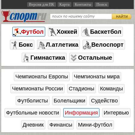
Версия для ПК
Карта
Контакты
Поиск
НАЙТИ
Футбол
Хоккей
Баскетбол
Бокс
Л.атлетика
Велоспорт
Гимнастика
Остальные
Чемпионаты Европы
Чемпионаты мира
Чемпионаты России
Стадионы
Команды
Футболисты
Болельщики
Судейство
Футбольные новости
Информация
Интервью
Дневник
Финансы
Мини-футбол