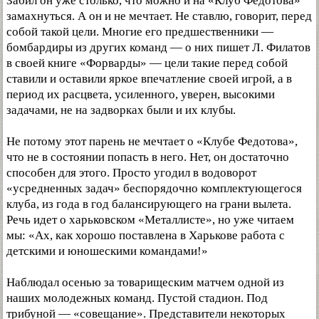
Забил он уже столько, что можно и на «Клуб Федотова»
замахнуться. А он и не мечтает. Не ставлю, говорит, перед
собой такой цели. Многие его предшественники —
бомбардиры из других команд — о них пишет Л. Филатов
в своей книге «Форварды» — цели такие перед собой
ставили и оставили яркое впечатление своей игрой, а в
период их расцвета, усиленного, уверен, высокими
задачами, не на задворках были и их клубы.
Не потому этот парень не мечтает о «Клубе Федотова»,
что не в состоянии попасть в него. Нет, он достаточно
способен для этого. Просто угодил в водоворот
«усредненных задач» беспорядочно комплектующегося
клуба, из года в год балансирующего на грани вылета.
Речь идет о харьковском «Металлисте», но уже читаем
мы: «Ах, как хорошо поставлена в Харькове работа с
детскими и юношескими командами!»
Наблюдал осенью за товарищеским матчем одной из
наших молодежных команд. Пустой стадион. Под
трибуной — «совещание». Представители некоторых