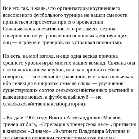
Все это так, и жаль, что организаторы крупнейшего
всесоюзного футбольного турнира не нашли смелости
признаться в просчетах при его проведении.
Складывалось впечатление, что регламент сезона,
совершенно не устраивавший основных действующих
лиц — игроков и тренеров, их устраивал полностью.
Но есть, на мой взгляд, и еще одна веская причина
среднего уровня игры многих наших команд. Связана она
с комплектованием клубов, или, как принято сейчас
говорить, — «селекцией» (наверное, все-таки в кавычках,
ибо селекция в широком смысле слова — улучшение
существующих сортов сельскохозяйственных растений и
выведение новых, а футбольный клуб — не
сельскохозяйственная лаборатория).
...Когда в 1965 году Виктор Александрович Маслов,
тренер от бога, «Стрельцов в тренерском деле», пригласил
в киевское «Динамо» 19-летнего Владимира Мунтяна и
тот сыграл в основном составе три матча рядом с