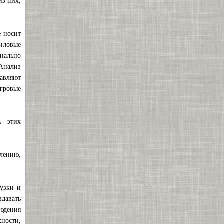
из них,
е носит
силовые
нально
Анализ
тавляют
гровые
ь этих
алению,
рузки и
здавать
людения
ности,