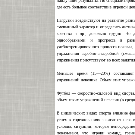
наилучшие результаты. Но специализиров
где есть большее соответствие игровой дея
Нагрузки воздействуют на развитие разн
смешанный характер и определить частны
качества и др., довольно трудно. Но 
однообразными и прогресса в разв
учебнотренировочного процесса показал,
упражнения аэробно-анаэробной (смеша
упражнения присутствуют во всех занятия
Меньшее время (15—20%) составляют 
упражнений невелика. Объем этих упраж
Футбол — скоростно-силовой вид спорта
объем таких упражнений невелик (в сре
В циклических видах спорта влияние фа
успех в соревнованиях зависят от него 
условия, ситуации, которые непосредств
показывают. что игроки команд, трен