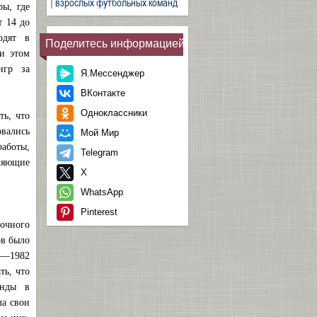
взрослых футбольных команд
ы, где
т 14 до
одят в
Поделитесь информацией
ри этом
игр за
Я.Мессенджер
ВКонтакте
Одноклассники
ть, что
вались
Мой Мир
работы,
Telegram
ляющие
X
WhatsApp
Pinterest
очного
ов было
1—1982
ть, что
анды в
ла свои