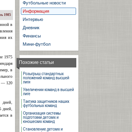
Футбольные новости
Информация
ь 1985
Интервью
енной в
Дневник
вления
Финансы
ения их
Мини-футбол
ие 1975
Похожие статьи
лендаря
имер, в
Розыгрыш стандартных
льного
положений команд высшей
лиги
е — 120
Увеличении команд в высшей
лиге
Тактика защитников наших
 дней,
футбольных команд
5 дней,
Организация системы
ается в
подготовки детских и
юношеских команд
Становление детских и