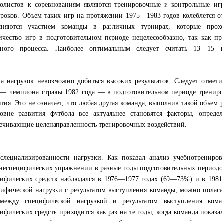
олистов к соревнованиям являются тренировочные и контрольные игр
гроков. Объем таких игр на протяжении 1975—1983 годов колеблется о
сняются участием команды в различных турнирах, которые прох
ичество игр в подготовительном периоде нецелесообразно, так как п
очного процесса. Наиболее оптимальным следует считать 13—15 
а нагрузок невозможно добиться высоких результатов. Следует отмети
— чемпиона страны 1982 года — в подготовительном периоде трениро
ятия. Это не означает, что любая другая команда, выполнив такой объем 
вне развития футбола все актуальнее становятся факторы, опреде
печивающие целенаправленность тренировочных воздействий.
слециализированности нагрузки. Как показал анализ учебнотрениров
 неспецифических упражнений в разные годы подготовительных период
цифических средств наблюдался в 1976—1977 годах (69—73%) и в 198
ифической нагрузки с результатом выступления команды, можно полага
 между специфической нагрузкой и результатом выступления ком
фических средств приходится как раз на те годы, когда команда показа