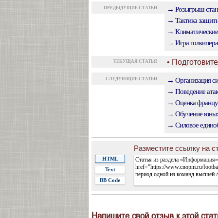
ПРЕДЫДУЩИЕ СТАТЬИ
→ Розыгрыш стан
→ Тактика защит
→ Климатические 
→ Игра голкипера 
• Подготовит
ТЕКУЩАЯ СТАТЬЯ
СЛЕДУЮЩИЕ СТАТЬИ
→ Организация си
→ Поведение атак
→ Оценка француз
→ Обучение юных 
→ Силовое единоб
Разместите ссылку на ст
HTML
Text
BB Code
Напишите свой отзыв к этой стат