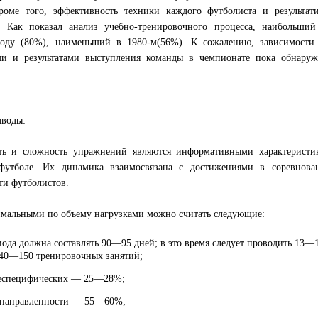
роме того, эффективность техники каждого футболиста и результати
 Как показал анализ учебно-тренировочного процесса, наибольший
оду (80%), наименьший в 1980-м(56%). К сожалению, зависимости
и и результатами выступления команды в чемпионате пока обнаруж
ыводы:
ть и сложность упражнений являются информативными характеристи
футболе. Их динамика взаимосвязана с достижениями в соревнова
ти футболистов.
мальными по объему нагрузками можно считать следующие:
иода должна составлять 90—95 дней; в это время следует проводить 13—
140—150 тренировочных занятий;
неспецифических — 25—28%;
 направленности — 55—60%;