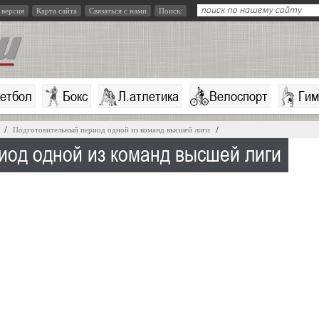
 версия
Карта сайта
Связаться с нами
Поиск:
кетбол
Бокс
Л.атлетика
Велоспорт
Гим
Подготовительный период одной из команд высшей лиги
иод одной из команд высшей лиги