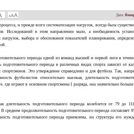
Дата:
Январ
оцесса, и прежде всего систематизации нагрузок, всегда была существ
ов. Исследований в этом направлении мало, а необходимость устано
 нагрузок, выбора и обоснования показателей планирования, определ
ой.
товительного периода одной из команд высшей и первой лиги в течен
ь подготовительного периода в различных видах спорта зависит от ка
 спортсменов. Это утверждение справедливо и для футбола. Так, напр
ность футболистов относительно высокая, длительность подготовите
ге. где играют в основном спортсмены I разряда, она значительно больш
я длительность подготовительного периода колеблется от 79 до 111
 В среднем продолжительность подготовительного периода составляет 9
ность подготовительного периода приемлема, но структура его нужд