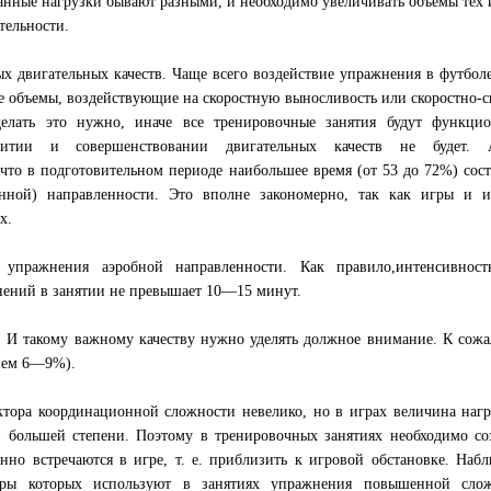
анные нагрузки бывают разными, и необходимо увеличивать объемы тех 
тельности.
ых двигательных качеств. Чаще всего воздействие упражнения в футбол
е объемы, воздействующие на скоростную выносливость или скоростно-
делать это нужно, иначе все тренировочные занятия будут функцио
итии и совершенствовании двигательных качеств не будет. 
 что в подготовительном периоде наибольшее время (от 53 до 72%) сос
нной) направленности. Это вполне закономерно, так как игры и и
х.
упражнения аэробной направленности. Как правило,интенсивност
нений в занятии не превышает 10—15 минут.
. И такому важному качеству нужно уделять должное внимание. К сож
днем 6—9%).
ктора координационной сложности невелико, но в играх величина наг
в большей степени. Поэтому в тренировочных занятиях необходимо со
енно встречаются в игре, т. е. приблизить к игровой обстановке. Наб
еры которых используют в занятиях упражнения повышенной слож