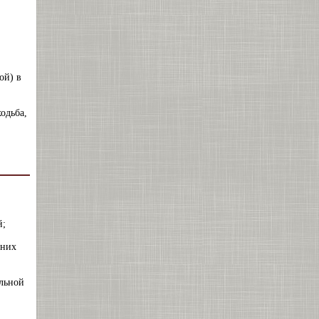
ой) в
одьба,
й;
шних
льной