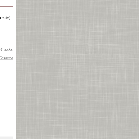
а «Б»)
4 года.
Балашов