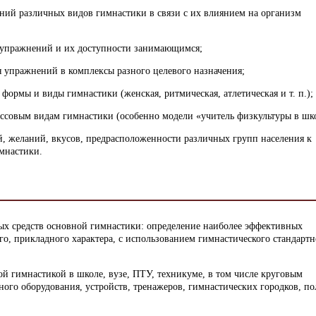
ний различных видов гимнастики в связи с их влиянием на организм
 упражнений и их доступности занимающимся;
 упражнений в комплексы разного целевого назначения;
ормы и виды гимнастики (женская, ритмическая, атлетическая и т. п.);
ассовым видам гимнастики (особенно модели «учитель физкультуры в шко
й, желаний, вкусов, предрасположенности различных групп населения к
мнастики.
ых средств основной гимнастики: определение наиболее эффективных
о, прикладного характера, с использованием гимнастического стандартн
й гимнастикой в школе, вузе, ПТУ, техникуме, в том числе круговым
ого оборудования, устройств, тренажеров, гимнастических городков, по