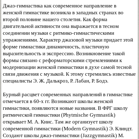
Джаз-гимнастика как современное направление в
женской гимнастике возникла в западных странах во
второй половине нашего столетия. Как форма
двигательной активности она выражается в тесном
соединении музыки с ритмико-гимнастическими
упражнениями. Характер джазовой музыки придает этой
форме гимнастики динамичность, пластичную
выразительность и экспрессию. Возникновение такой
формы связано с реформаторскими стремлениями к
модернизации женской гимнастики в духе самой тесной
связи движения с музыкой. К этому стремились известные
специалисты Э. Ж. Далькроз, Р. Лабан, Р. Бодэ.
Бурный расцвет современных направлений в гимнастике
отмечается в 60-х гг. Возникают школы женской
гимнастики, появляются новые названия. В ФРГ школу
ритмической гимнастики (Phytmische Gymnastik)
открывает М. А. Книс. Там же организует школу
современной гимнастики (Modern Gymnastik) Э. Клиндт.
Создают школы джаз-гимнастики (Jazzgymnastik) M.