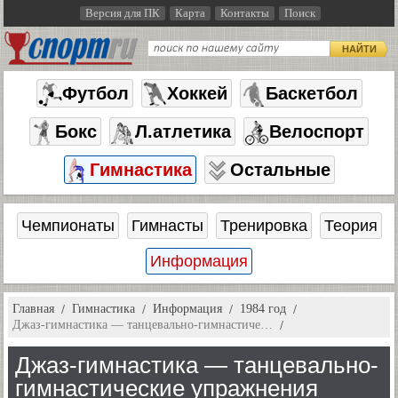
Версия для ПК
Карта
Контакты
Поиск
НАЙТИ
Футбол
Хоккей
Баскетбол
Бокс
Л.атлетика
Велоспорт
Гимнастика
Остальные
Чемпионаты
Гимнасты
Тренировка
Теория
Информация
Главная
Гимнастика
Информация
1984 год
Джаз-гимнастика — танцевально-гимнастиче…
Джаз-гимнастика — танцевально-
гимнастические упражнения