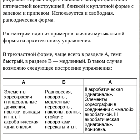
пятичастной конструкцией, близкой к куплетной форме с
запевом и припевом. Используется и свободная,
рапсодическая форма.
Рассмотрим один из примеров влияния музыкальной
формы на архитектонику упражнения.
В трехчастной форме, чаще всего в разделе А, темп
быстрый, в разделе В — медленный. В таком случае
возможно следующее построение упражнения:
А
Б
А
II акробатическая
Элементы
Равновесия,
«диагональ».
хореографии
повороты,
Элементы
(танцевальные
медленные
хореографии в
движения,
перевороты,
соединении с «малой»
прыжки, выпады
наклоны, волны,
акробатикой. III
и т.п.). I
стойки с
акробатическая
акробатическая
поворотами,
«диагональ».
«диагональ».
перекаты и т.п.
Концовка.