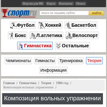
Версия для ПК
Карта
Контакты
Поиск
НАЙТИ
Футбол
Хоккей
Баскетбол
Бокс
Л.атлетика
Велоспорт
Гимнастика
Остальные
Чемпионаты
Гимнасты
Тренировка
Теория
Информация
Главная
Гимнастика
Теория
1984 год
Композиция вольных упражнении
Композиция вольных упражнении