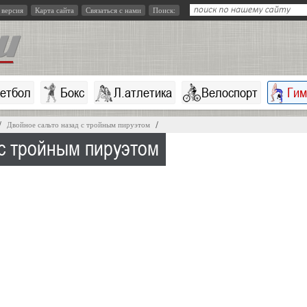
 версия
Карта сайта
Связаться с нами
Поиск:
кетбол
Бокс
Л.атлетика
Велоспорт
Гим
Двойное сальто назад с тройным пируэтом
 с тройным пируэтом