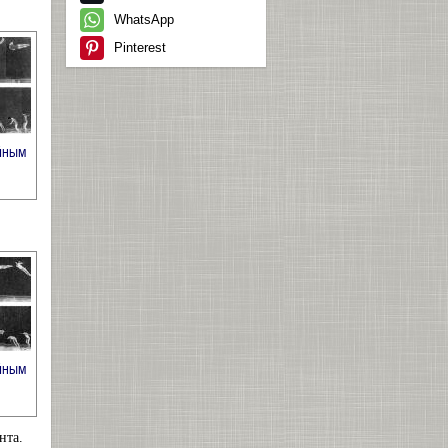
WhatsApp
Pinterest
ойным
ойным
нта.