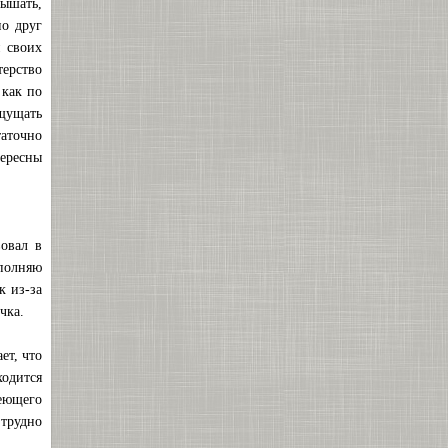
лышать,
но друг
и своих
терство
 как по
ощущать
таточно
тересны
овал в
ыполняю
к из-за
чка.
ет, что
ходится
меющего
 трудно