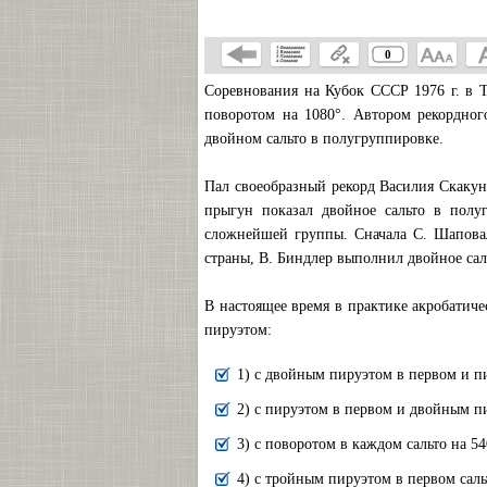
0
Соревнования на Кубок СССР 1976 г. в 
поворотом на 1080°. Автором рекордно
двойном сальто в полугруппировке.
Пал своеобразный рекорд Василия Скакун
прыгун показал двойное сальто в полу
сложнейшей группы. Сначала С. Шаповал
страны, В. Биндлер выполнил двойное са
В настоящее время в практике акробатич
пируэтом:
1) с двойным пируэтом в первом и п
2) с пируэтом в первом и двойным п
3) с поворотом в каждом сальто на 54
4) с тройным пируэтом в первом саль