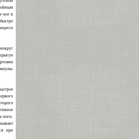
уэтной
тройным
е ног в
 быстро
оцессе
вокруг
прыгун
ортсмен
импульс
быстрое
ервого
второго
ктивное
а ноги.
язывает
ся при