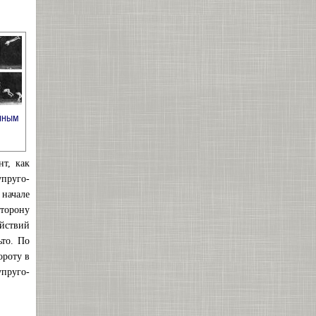
ойным
т, как
упруго-
 начале
сторону
ействий
ьто. По
ороту в
упруго-