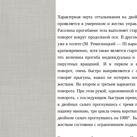
Характерная черта отталкивания на дво
проявляется в умеренном и жестко упра
Расолина прогибание тела выполняет ст
поворот вокруг продольной оси. В другом
уже в полете (М. Ремесницкий — III вариа
кратковременно, хотя также является стар
что величина прогиба индивидуальна и 
пируэтных вращений. И в первом и в
поворот, очень быстро выпрямляются с 
говорят прыгуны, важно не потерять но
жестким. Во втором и третьем вариантах
поворота. При этом рукой, одноименной 
поворота, с последующим быстрым привед
в двойных сальто прогнувшись с тремя 
нашему мнению, три цикла очень коротки
двойном сальто прогнувшись на 1080°. Бы
жестком состоянии с ограничением подви