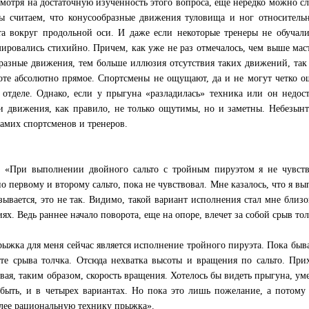
мотря на достаточную изученность этого вопроса, еще нередко можно с
ы считаем, что конусообразные движения туловища и ног относитель
та вокруг продольной оси. И даже если некоторые тренеры не обучал
ровались стихийно. Причем, как уже не раз отмечалось, чем выше мас
бразные движения, тем больше иллюзия отсутствия таких движений, так
оте абсолютно прямое. Спортсмены не ощущают, да и не могут четко 
отделе. Однако, если у прыгуна «разладилась» техника или он недос
и движения, как правило, не только ощутимы, но и заметны. Небезын
амих спортсменов и тренеров.
: «При выполнении двойного сальто с тройным пируэтом я не чувств
о первому и второму сальто, пока не чувствовал. Мне казалось, что я в
зывается, это не так. Видимо, такой вариант исполнения стал мне близо
. Ведь раннее начало поворота, еще на опоре, влечет за собой срыв тол
ыжка для меня сейчас является исполнение тройного пируэта. Пока быва
ате срыва толчка. Отсюда нехватка высоты и вращения по сальто. При
ивая, таким образом, скорость вращения. Хотелось бы видеть прыгуна, у
быть, и в четырех вариантах. Но пока это лишь пожелание, а потому
олее рациональную технику прыжка».