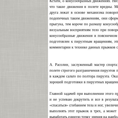
Кстати, о конусообразных движениях. Нес
что такие движения в полете вредны. М
друга лежат в основе механизма поворо
подопечных таким движениям, они сформи
прыгуна, тем короче по размаху конусоо
визуальным восприятиям тело при повор
конусообразные движения в поясничном 
подготовлен к пируэтным вращениям, эт
комментарии к технике данных прыжков с
А. Расолин, заслуженный мастер спорта
полете строгого разграничения пируэтов п
в каждом сальто по полтора пируэта. Ока
хорошей подготовки в пируэтных вращениях
Главной задачей при выполнении этого пр
и не успеваю докрутить и все в результ
«спасаться» сгибанием тела и ног, увелич
выполнять этот прыжок в трех, а может 
выработать единую точку зрения на наиб