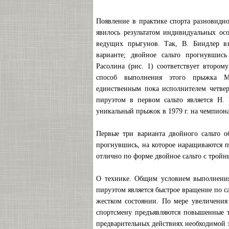
Появление в практике спорта разновидн
явилось результатом индивидуальных ос
ведущих прыгунов. Так, В. Биндлер 
варианте; двойное сальто прогнувши
Расолина (рис. 1) соответствует второ
способ выполнения этого прыжка М
единственным пока исполнителем четвер
пируэтом в первом сальто является Н.
уникальный прыжок в 1979 г. на чемпион
Первые три варианта двойного сальто 
прогнувшись, на которое наращиваются п
отлично по форме двойное сальто с тройн
О технике. Общим условием выполнени
пируэтом является быстрое вращение по с
жестком состоянии. По мере увеличения
спортсмену предъявляются повышенные т
предварительных действиях необходимой э