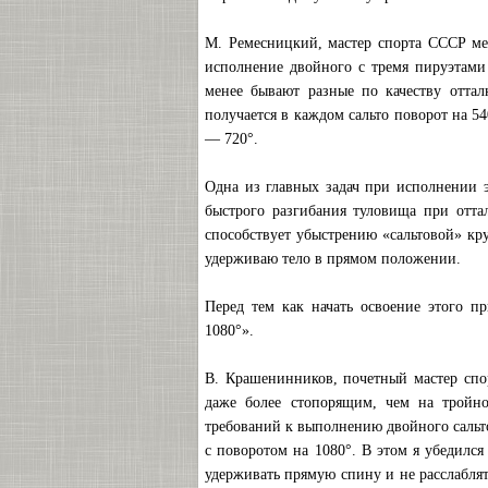
М. Ремесницкий, мастер спорта СССР меж
исполнение двойного с тремя пируэтами
менее бывают разные по качеству оттал
получается в каждом сальто поворот на 54
— 720°.
Одна из главных задач при исполнении 
быстрого разгибания туловища при оттал
способствует убыстрению «сальтовой» кр
удерживаю тело в прямом положении.
Перед тем как начать освоение этого п
1080°».
В. Крашенинников, почетный мастер спо
даже более стопорящим, чем на тройное
требований к выполнению двойного сальт
с поворотом на 1080°. В этом я убедилс
удерживать прямую спину и не расслаблят