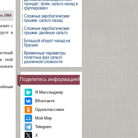
«рондат, фляк, сальто назад в
группировке»
Сложные акробатические
ь 1984
прыжки: сальто назад
альто с
Сложные акробатические
прыжки: двойные сальто
руэт в
Большой оборот назад на
брусьях
Временные параметры
вестный
полетных фаз сальто
и этой
различной сложности
пионате
Поделитесь информацией
тройным
Я.Мессенджер
ВКонтакте
Одноклассники
Мой Мир
Telegram
X