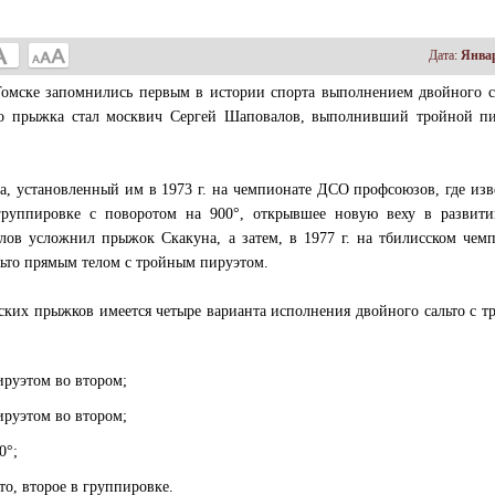
Дата:
Январ
Томске запомнились первым в истории спорта выполнением двойного с
го прыжка стал москвич Сергей Шаповалов, выполнивший тройной пи
а, установленный им в 1973 г. на чемпионате ДСО профсоюзов, где из
группировке с поворотом на 900°, открывшее новую веху в развити
ов усложнил прыжок Скакуна, а затем, в 1977 г. на тбилисском чем
льто прямым телом с тройным пируэтом.
еских прыжков имеется четыре варианта исполнения двойного сальто с 
ируэтом во втором;
ируэтом во втором;
0°;
то, второе в группировке.