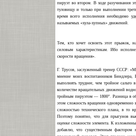
пируэт во втором. В ходе разучивания э
туловищу и только при выполнении треть
время всего исполнения необходимо уд
называемых «хула-хупных» движений.
Тем, кто хочет освоить этот прыжок, н
силовым характеристикам. Ибо исполнен
скорости вращения».
Г. Трусов, заслуженный тренер СССР: «М
мнение моих воспитанников Биндлера, П
выполнять труднее, чем тройное сальто
количестве вращательных движений водно
тройным пируэтом — 1800°. Разница в об
этом сложность вращения одновременно в
сложностью технического плана, в то вр
Поэтому понятно, что для прыгунов вы
оценке сложности элемента. К изложенны
добавлю, что существенным фактором я