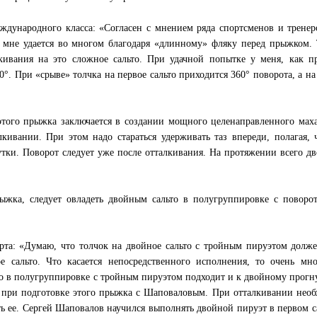
дународного класса: «Согласен с мнением ряда спортсменов и тренер
 мне удается во многом благодаря «длинному» фляку перед прыжком.
кивания на это сложное сальто. При удачной попытке у меня, как п
0°. При «срыве» толчка на первое сальто приходится 360° поворота, а на
этого прыжка заключается в создании мощного целенаправленного мах
кивании. При этом надо стараться удерживать таз впереди, полагая, 
утки. Поворот следует уже после отталкивания. На протяжении всего д
рыжка, следует овладеть двойным сальто в полугруппировке с поворо
рта: «Думаю, что толчок на двойное сальто с тройным пируэтом долж
 сальто. Что касается непосредственного исполнения, то очень мно
о в полугруппировке с тройным пируэтом подходит и к двойному прог
я при подготовке этого прыжка с Шаповаловым. При отталкивании нео
ь ее. Сергей Шаповалов научился выполнять двойной пируэт в первом с