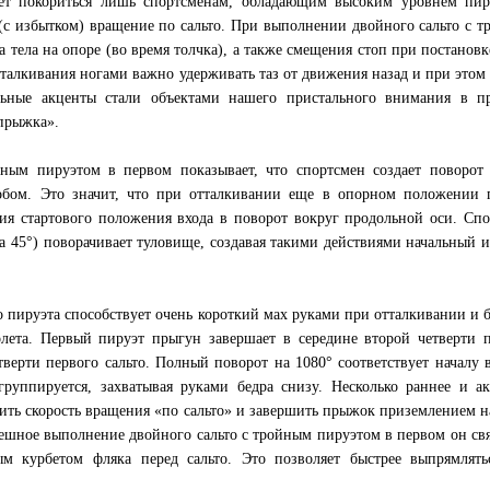
ет покориться лишь спортсменам, обладающим высоким уровнем пир
с избытком) вращение по сальто. При выполнении двойного сальто с 
а тела на опоре (во время толчка), а также смещения стоп при постановк
отталкивания ногами важно удерживать таз от движения назад и при этом
ельные акценты стали объектами нашего пристального внимания в пр
прыжка».
ным пируэтом в первом показывает, что спортсмен создает поворот 
бом. Это значит, что при отталкивании еще в опорном положении 
ия стартового положения входа в поворот вокруг продольной оси. Сп
на 45°) поворачивает туловище, создавая такими действиями начальный 
 пируэта способствует очень короткий мах руками при отталкивании и 
ета. Первый пируэт прыгун завершает в середине второй четверти п
етверти первого сальто. Полный поворот на 1080° соответствует началу 
группируется, захватывая руками бедра снизу. Несколько раннее и а
ить скорость вращения «по сальто» и завершить прыжок приземлением н
пешное выполнение двойного сальто с тройным пируэтом в первом он св
м курбетом фляка перед сальто. Это позволяет быстрее выпрямлять