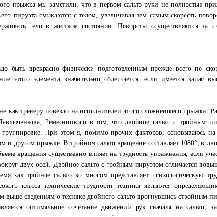
того прыжка мы заметили, что в первом сальто руки не полностью пр
его пируэта смыкаются с телом, увеличивая тем самым скорость повор
ерживать тело в жестком состоянии. Повороты осуществляются за сч
адо быть прекрасно физически подготовленным прежде всего по скор
ие этого элемента значительно облегчается, если имеется запас вы
не как тренеру повезло на исполнителей этого сложнейшего прыжка. Р
авлюченкова, Ремесницкого в том, что двойное сальто с тройным пи
 в группировке. При этом я, помимо прочих факторов, основываюсь н
м и другом прыжке. В тройном сальто вращение составляет 1080°, в дв
ъеме вращения существенно влияет на трудность упражнения, если уче
округ двух осей. Двойное сальто с тройным пируэтом отличается пов
емя как тройное сальто во многом представляет психологическую тру
сокого класса технические трудности техники являются определяющи
м выше сведениям о технике двойного сальто прогнувшись стройным п
вляется оптимальное сочетание движений рук сначала на сальто, за