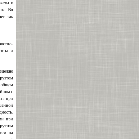
ижаты к
ота. Во
ет так
остно-
соты и
азделяю
руэтом
а общем
ойном с
сть при
ышенной
дность.
ми при
ируэтом
тем на