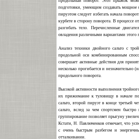
продольный поворот. Этот прыжок мож
подготовки, умеющим создавать мощное (
пируэтом следует избегать начала поворот
курбете в сторону поворота. В процессе 
разгибать тело. Перечисленные двигат
овладения различными вариантами этого 
Анализ техники двойного сальто с трой
продольной оси комбинированным спосо
совершает активные действия для принят
несколько прогибается и незначительно (
продольного поворота.
Высокой активности выполнения тройного
их прижимание к туловищу в начале пол
сальто, второй пируэт в конце третьей ч
сальто, вслед за чем спортсмен быстро 
группирование позволяет прыгуну увелич
Кстати, Н. Павлюченков отмечает, что ус
с очень быстрым разбегом и энергичны
отталкивании.