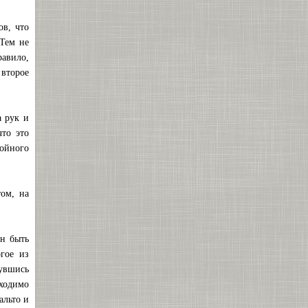
ов, что
 Тем не
равило,
 второе
а рук и
что это
войного
том, на
ен быть
гое из
нувшись
бходимо
альто и