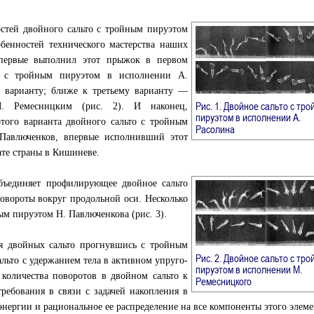
остей двойного сальто с тройным пируэтом
обенностей технического мастерства наших
впервые выполнил этот прыжок в первом
сь с тройным пируэтом в исполнении А.
му варианту; ближе к третьему варианту —
Рис. 1. Двойное сальто с тр
. Ремесницким (рис. 2). И наконец,
пируэтом в исполнении А.
того варианта двойного сальто с тройным
→
Расолина
 Павлюченков, впервые исполнивший этот
ате страны в Кишиневе.
объединяет профилирующее двойное сальто
овороты вокруг продольной оси. Несколько
ым пируэтом Н. Павлюченкова (рис. 3).
я двойных сальто прогнувшись с тройным
Рис. 2. Двойное сальто с тр
альто с удержанием тела в активном упруго-
пируэтом в исполнении М.
 количества поворотов в двойном сальто к
→
Ремесницкого
ребования в связи с задачей накопления в
нергии и рациональное ее распределение на все компоненты этого элеме