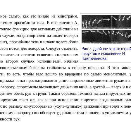
йное сальто, как это видно из кинограмм,
вляемом прогибании тела. В исполнении А.
артовую функцию для активных действий на
 случае, когда спортсмен начинает поворот
нт), прогибание тела в начале полета более
Рис. 3. Двойное сальто с тр
товой позой для поворота. Следует отметить,
пируэтом в исполнении Н.
зависит от степени освоения спортсменом
→
Павлюченкова
о втором случаях исполнители, начиная
одновременным боковым сгибанием в сторону поворота. В этот момен
ги, то есть, чтобы тело вошло во вращение по сальто монолитным, 
 прыжка четко просматриваются разнонаправленные движения руками в
повороту, спортсмены выполняют движения вниз, а другой — вверх и в 
ением обеих рук к груди. Таким образом, техника начала пируэтных д
пируэтами такая же, как и при исполнении пируэтов в одинарных сал
х по размаху конусообразных («хула-хупных») движений приводят к пов
строму повороту способствует удержание тела в полете в управляемом 
жности рук.