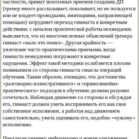
частности, примат экзогенных приемов создания ДП
(тренер много рассказывает, показывает, но не пользуется
или не владеет проводками, имитациями, направляющей
помощью) затрудняет переход гимнаста к конкретным
действиям; с началом практической работы неожиданно
выясняется, что из многочисленных объяснений тренера
гимнаст «мало что понял». Другая крайность —
увлечение чисто практическими приемами, когда
гимнаста немедленно погружают в конкретные
ощущения. Эффект такой методики ослабляется плохим
пониманием со стороны гимнаста смысла операций
обучения. Таким образом, очевидно, что достоинства
«разговорно-иллюстративного» и «прямолинейно-
практического» подходов к обучению должны разумно
сочетаться. Наблюдая движение со стороны и обсуждая
его, гимнаст должен уметь воспринимать его как свое
собственное исполнение, а работая над движением
самостоятельно, уметь оценивать его, подобно «чужому»
исполнению.
Предлагая ученику информацию о новом упражнении,