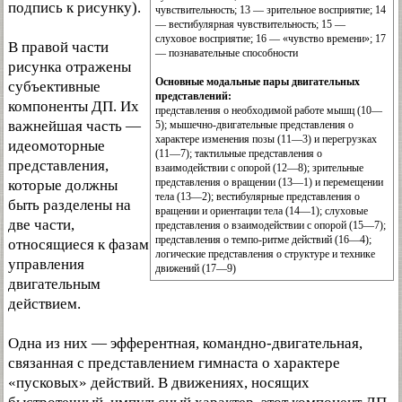
подпись к рисунку).
чувствительность; 13 — зрительное восприятие; 14
— вестибулярная чувствительность; 15 —
слуховое восприятие; 16 — «чувство времени»; 17
В правой части
— познавательные способности
рисунка отражены
Основные модальные пары двигательных
субъективные
представлений:
компоненты ДП. Их
представления о необходимой работе мышц (10—
важнейшая часть —
5); мышечно-двигательные представления о
характере изменения позы (11—3) и перегрузках
идеомоторные
(11—7); тактильные представления о
представления,
взаимодействии с опорой (12—8); зрительные
представления о вращении (13—1) и перемещении
которые должны
тела (13—2); вестибулярные представления о
быть разделены на
вращении и ориентации тела (14—1); слуховые
две части,
представления о взаимодействии с опорой (15—7);
представления о темпо-ритме действий (16—4);
относящиеся к фазам
логические представления о структуре и технике
управления
движений (17—9)
двигательным
действием.
Одна из них — эфферентная, командно-двигательная,
связанная с представлением гимнаста о характере
«пусковых» действий. В движениях, носящих