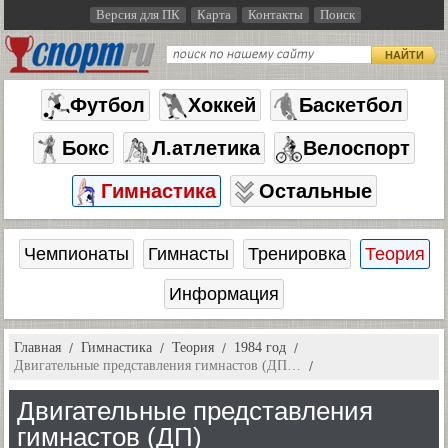
Версия для ПК
Карта
Контакты
Поиск
НАЙТИ
Футбол
Хоккей
Баскетбол
Бокс
Л.атлетика
Велоспорт
Гимнастика
Остальные
Чемпионаты
Гимнасты
Тренировка
Теория
Информация
Главная
Гимнастика
Теория
1984 год
Двигательные представления гимнастов (ДП…
Двигательные представления
гимнастов (ДП)