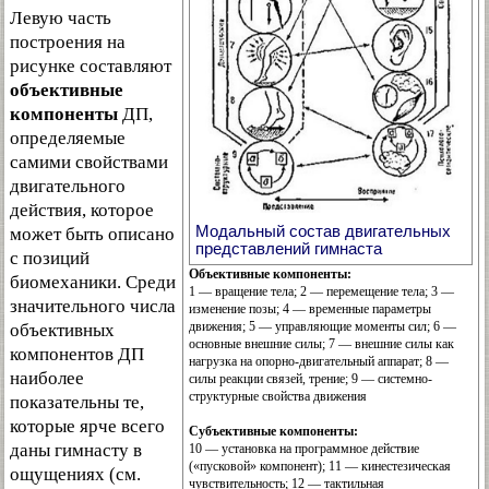
Левую часть
построения на
рисунке составляют
объективные
компоненты
ДП,
определяемые
самими свойствами
двигательного
действия, которое
Модальный состав двигательных
может быть описано
представлений гимнаста
с позиций
Объективные компоненты:
биомеханики. Среди
1 — вращение тела; 2 — перемещение тела; 3 —
значительного числа
изменение позы; 4 — временные параметры
движения; 5 — управляющие моменты сил; 6 —
объективных
основные внешние силы; 7 — внешние силы как
компонентов ДП
нагрузка на опорно-двигательный аппарат; 8 —
наиболее
силы реакции связей, трение; 9 — системно-
структурные свойства движения
показательны те,
которые ярче всего
Субъективные компоненты:
даны гимнасту в
10 — установка на программное действие
(«пусковой» компонент); 11 — кинестезическая
ощущениях (см.
чувствительность; 12 — тактильная