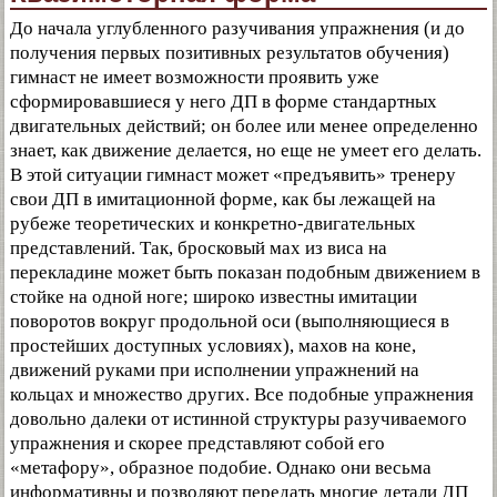
До начала углубленного разучивания упражнения (и до
получения первых позитивных результатов обучения)
гимнаст не имеет возможности проявить уже
сформировавшиеся у него ДП в форме стандартных
двигательных действий; он более или менее определенно
знает, как движение делается, но еще не умеет его делать.
В этой ситуации гимнаст может «предъявить» тренеру
свои ДП в имитационной форме, как бы лежащей на
рубеже теоретических и конкретно-двигательных
представлений. Так, бросковый мах из виса на
перекладине может быть показан подобным движением в
стойке на одной ноге; широко известны имитации
поворотов вокруг продольной оси (выполняющиеся в
простейших доступных условиях), махов на коне,
движений руками при исполнении упражнений на
кольцах и множество других. Все подобные упражнения
довольно далеки от истинной структуры разучиваемого
упражнения и скорее представляют собой его
«метафору», образное подобие. Однако они весьма
информативны и позволяют передать многие детали ДП