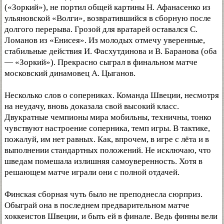
(«Зоркий»), не портил общей картины Н. Афанасенко из
ульяновской «Волги», возвратившийся в сборную после
долгого перерыва. Грозой для вратарей оставался С.
Ломанов из «Енисея». Из молодых отмечу уверенные,
стабильные действия И. Фасхутдинова и В. Баранова (оба
— «Зоркий»). Прекрасно сыграл в финальном матче
московский динамовец А. Цыганов.
Несколько слов о соперниках. Команда Швеции, несмотря
на неудачу, вновь доказала свой высокий класс.
Двукратные чемпионы мира мобильны, техничны, тонко
чувствуют настроение соперника, темп игры. В тактике,
пожалуй, им нет равных. Как, впрочем, в игре с лёта и в
выполнении стандартных положений. Не исключаю, что
шведам помешала излишняя самоуверенность. Хотя в
решающем матче играли они с полной отдачей.
Финская сборная чуть было не преподнесла сюрприз.
Обыграй она в последнем предварительном матче
хоккеистов Швеции, и быть ей в финале. Ведь финны вели