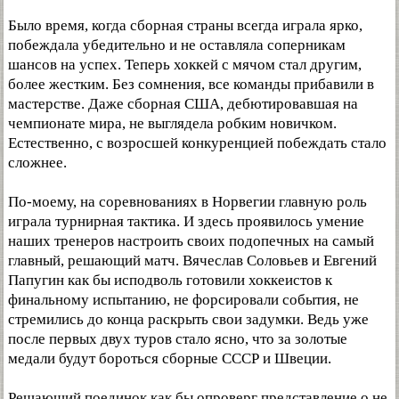
Было время, когда сборная страны всегда играла ярко,
побеждала убедительно и не оставляла соперникам
шансов на успех. Теперь хоккей с мячом стал другим,
более жестким. Без сомнения, все команды прибавили в
мастерстве. Даже сборная США, дебютировавшая на
чемпионате мира, не выглядела робким новичком.
Естественно, с возросшей конкуренцией побеждать стало
сложнее.
По-моему, на соревнованиях в Норвегии главную роль
играла турнирная тактика. И здесь проявилось умение
наших тренеров настроить своих подопечных на самый
главный, решающий матч. Вячеслав Соловьев и Евгений
Папугин как бы исподволь готовили хоккеистов к
финальному испытанию, не форсировали события, не
стремились до конца раскрыть свои задумки. Ведь уже
после первых двух туров стало ясно, что за золотые
медали будут бороться сборные СССР и Швеции.
Решающий поединок как бы опроверг представление о не