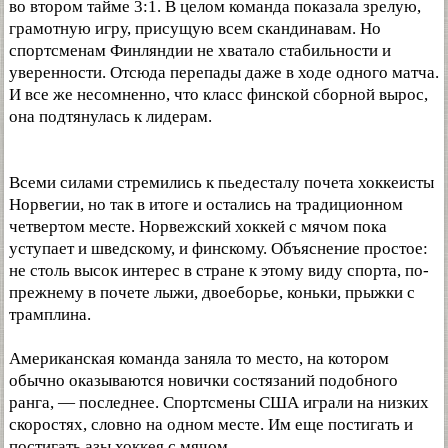
во втором тайме 3:1. В целом команда показала зрелую,
грамотную игру, присущую всем скандинавам. Но
спортсменам Финляндии не хватало стабильности и
уверенности. Отсюда перепады даже в ходе одного матча.
И все же несомненно, что класс финской сборной вырос,
она подтянулась к лидерам.
Всеми силами стремились к пьедесталу почета хоккеисты
Норвегии, но так в итоге и остались на традиционном
четвертом месте. Норвежский хоккей с мячом пока
уступает и шведскому, и финскому. Объяснение простое:
не столь высок интерес в стране к этому виду спорта, по-
прежнему в почете лыжи, двоеборье, коньки, прыжки с
трамплина.
Американская команда заняла то место, на котором
обычно оказываются новички состязаний подобного
ранга, — последнее. Спортсмены США играли на низких
скоростях, словно на одном месте. Им еще постигать и
постигать азы хоккея с мячом.