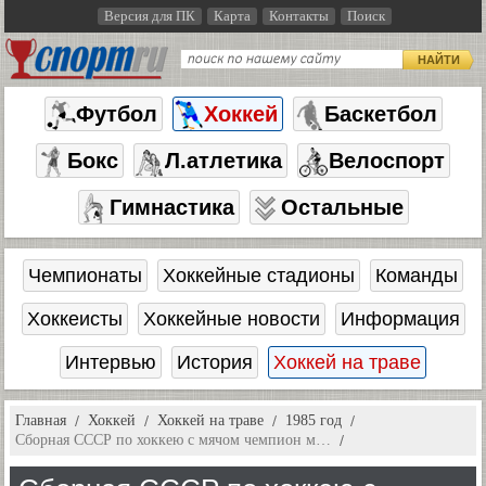
Версия для ПК
Карта
Контакты
Поиск
НАЙТИ
Футбол
Хоккей
Баскетбол
Бокс
Л.атлетика
Велоспорт
Гимнастика
Остальные
Чемпионаты
Хоккейные стадионы
Команды
Хоккеисты
Хоккейные новости
Информация
Интервью
История
Хоккей на траве
Главная
Хоккей
Хоккей на траве
1985 год
Сборная СССР по хоккею с мячом чемпион м…