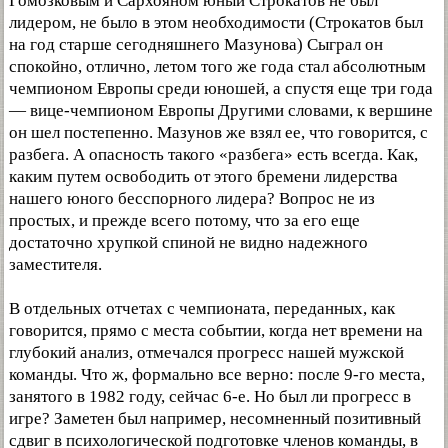
Гомозковым и Сархояном юный Строкатов не был
лидером, не было в этом необходимости (Строкатов был
на год старше сегодняшнего Мазунова) Сыграл он
спокойно, отлично, летом того же года стал абсолютным
чемпионом Европы среди юношей, а спустя еще три года
— вице-чемпионом Европы Другими словами, к вершине
он шел постепенно. Мазунов же взял ее, что говорится, с
разбега. А опасность такого «разбега» есть всегда. Как,
каким путем освободить от этого бремени лидерства
нашего юного бесспорного лидера? Вопрос не из
простых, и прежде всего потому, что за его еще
достаточно хрупкой спиной не видно надежного
заместителя.
В отдельных отчетах с чемпионата, переданных, как
говорится, прямо с места событии, когда нет времени на
глубокий анализ, отмечался прогресс нашей мужской
команды. Что ж, формально все верно: после 9-го места,
занятого в 1982 году, сейчас 6-е. Но был ли прогресс в
игре? Заметен был например, несомненный позитивный
сдвиг в психологической подготовке членов команды, в