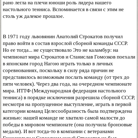
рано легла на плечи юноши роль лидера нашего
настольного тенниса. Вспоминается в связи с этим не
столь уж далекое прошлое.
В 1971 году львовянин Анатолий Строкатов получил
право войти в состав взрослой сборной команды СССР.
Но ее тогда... не существовало Это не каламбур: на
чемпионат мира Строкатов и Станислав Гомозков поехали
в японским город Нагою играть только в личных
соревнованиях, поскольку в силу ряда причин не
представилось возможным послать команду (от трех до
пяти человек). Через два года, на очередном чемпионате
мира. ИТТФ (Международная федерация настольного
тенниса) в порядке исключения разрешила сборной СССР,
несмотря на пропущенное выступление, играть в первой
категории команд Целесообразность была подтверждена
жизнью: нашей команде не хватило самой малости до
победы в мировом чемпионате (она получила бронзовые
медали). И вот тогда-то в компании с ветеранами