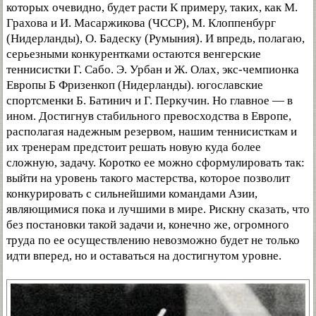
которых очевидно, будет расти К примеру, таких, как М.
Грахова и И. Масаржикова (ЧССР), М. Клоппенбург
(Нидерланды), О. Бадеску (Румыния). И впредь, полагаю,
серьезными конкурентками остаются венгерские
теннисистки Г. Сабо. Э. Урбан и Ж. Олах, экс-чемпионка
Европы Б Фризенкоп (Нидерланды). югославские
спортсменки Б. Батинич и Г. Перкучин. Но главное — в
ином. Достигнув стабильного превосходства в Европе,
располагая надежным резервом, нашим теннисисткам и
их тренерам предстоит решать новую куда более
сложную, задачу. Коротко ее можно сформулировать так:
выйти на уровень такого мастерства, которое позволит
конкурировать с сильнейшими командами Азии,
являющимися пока и лучшими в мире. Рискну сказать, что
без постановки такой задачи и, конечно же, огромного
труда по ее осуществлению невозможно будет не только
идти вперед, но и оставаться на достигнутом уровне.