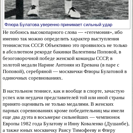
Флюра Булатова уверенно принимает сильный удар
Не побоюсь высокопарного слова — «гегемония», ибо
именно так можно определить характер выступления
теннисисток СССР. Объективно это проявилось не только
в абсолютном рекорде бакинки Валентины Поповой, в
безоговорочной победе женской команды СССР, в
золотой медали Нарине Антонян из Еревана (в паре с
Поповой), серебряной — москвички Флюры Булатовой в
одиночных соревнованиях.
В настольном теннисе, как и вообще в спорте, зачастую
успех или неудачи представителей той или иной страны
принято оценивать не только медалями. В женских
парных соревнованиях кроме победительниц мы имели
еще два дуэта в восьмерке сильнейших — чемпионок
Европы 1982 года Булатову и Инну Коваленко (Душанбе),
а также юных москвичку Раису Тимофееву и Флеру