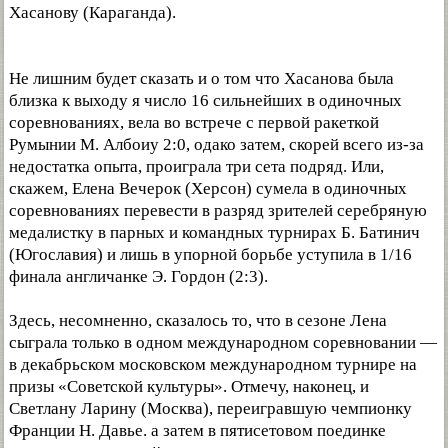
Хасанову (Караганда).
Не лишним будет сказать и о том что Хасанова была
близка к выходу я число 16 сильнейших в одиночных
соревнованиях, вела во встрече с первой ракеткой
Румынии М. Албоиу 2:0, одако затем, скорей всего из-за
недостатка опыта, проиграла три сета подряд. Или,
скажем, Елена Вечерок (Херсон) сумела в одиночных
соревнованиях перевести в разряд зрителей серебряную
медалистку в парных и командных турнирах Б. Батинич
(Югославия) и лишь в упорной борьбе уступила в 1/16
финала англичанке Э. Гордон (2:3).
Здесь, несомненно, сказалось то, что в сезоне Лена
сыграла только в одном международном соревновании —
в декабрьском московском международном турнире на
призы «Советской культуры». Отмечу, наконец, и
Светлану Ларину (Москва), переигравшую чемпионку
Франции Н. Давье. а затем в пятисетовом поединке