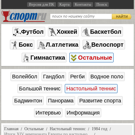
Версия для ПК
Карта
Контакты
Поиск
НАЙТИ
Футбол
Хоккей
Баскетбол
Бокс
Л.атлетика
Велоспорт
Гимнастика
Остальные
Волейбол
Гандбол
Регби
Водное поло
Большой теннис
Настольный теннис
Бадминтон
Панорама
Развитие спорта
Интервью
Информация
Главная
Остальные
Настольный теннис
1984 год
Итоги XIV чемпионата Европы по настольно…