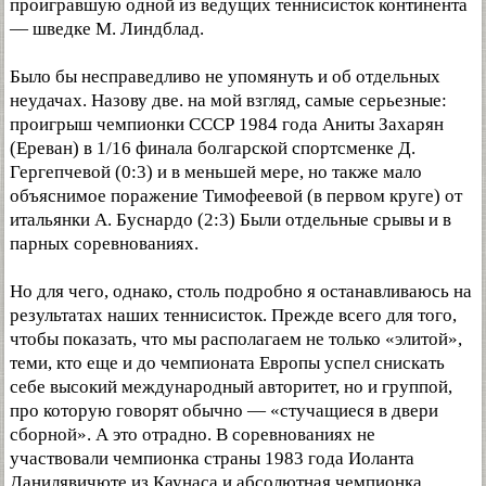
проигравшую одной из ведущих теннисисток континента
— шведке М. Линдблад.
Было бы несправедливо не упомянуть и об отдельных
неудачах. Назову две. на мой взгляд, самые серьезные:
проигрыш чемпионки СССР 1984 года Аниты Захарян
(Ереван) в 1/16 финала болгарской спортсменке Д.
Гергепчевой (0:3) и в меньшей мере, но также мало
объяснимое поражение Тимофеевой (в первом круге) от
итальянки А. Буснардо (2:3) Были отдельные срывы и в
парных соревнованиях.
Но для чего, однако, столь подробно я останавливаюсь на
результатах наших теннисисток. Прежде всего для того,
чтобы показать, что мы располагаем не только «элитой»,
теми, кто еще и до чемпионата Европы успел снискать
себе высокий международный авторитет, но и группой,
про которую говорят обычно — «стучащиеся в двери
сборной». А это отрадно. В соревнованиях не
участвовали чемпионка страны 1983 года Иоланта
Данилявичюте из Каунаса и абсолютная чемпионка