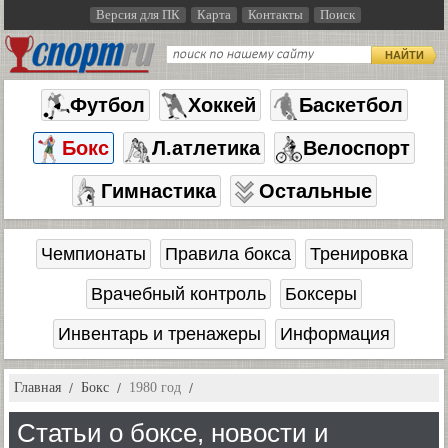
Версия для ПК
Карта
Контакты
Поиск
НАЙТИ
Футбол
Хоккей
Баскетбол
Бокс
Л.атлетика
Велоспорт
Гимнастика
Остальные
Чемпионаты
Правила бокса
Тренировка
Врачебный контроль
Боксеры
Инвентарь и тренажеры
Информация
Главная
Бокс
1980 год
Статьи о боксе, новости и