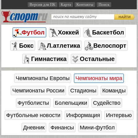
Версия для ПК
Карта
Контакты
Поиск
НАЙТИ
Футбол
Хоккей
Баскетбол
Бокс
Л.атлетика
Велоспорт
Гимнастика
Остальные
Чемпионаты Европы
Чемпионаты мира
Чемпионаты России
Стадионы
Команды
Футболисты
Болельщики
Судейство
Футбольные новости
Информация
Интервью
Дневник
Финансы
Мини-футбол