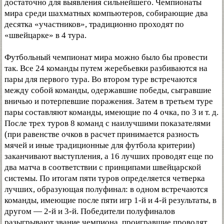
достаточно для выявления сильнейшего. Чемпионаты
мира среди шахматных компьютеров, собирающие два
десятка «участников», традиционно проходят по
«швейцарке» в 4 тура.
Футбольный чемпионат мира можно было бы провести
так. Все 24 команды путем жеребьевки разбиваются на
пары для первого тура. Во втором туре встречаются
между собой команды, одержавшие победы, сыгравшие
вничью и потерпевшие поражения. Затем в третьем туре
пары составляют команды, имеющие по 4 очка, по 3 и т. д.
После трех туров 8 команд с наилучшими показателями
(при равенстве очков в расчет принимается разность
мячей и иные традиционные для футбола критерии)
заканчивают выступления, а 16 лучших проводят еще по
два матча в соответствии с принципами швейцарской
системы. По итогам пяти туров определяется четверка
лучших, образующая полуфинал: в одном встречаются
команды, имеющие после пяти игр 1-й и 4-й результаты, в
другом — 2-й и 3-й. Победители полуфиналов
разыгрывают звание чемпиона, проигравшие проводят