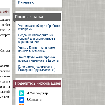
Интервью
й 1984
Похожие статьи
ольшее
ния без
Учет искажений при обработке
кинограмм
менение
Создание благоприятных
раторах
условий для спортсменов в
соревнованиях
Уильям Бэнкс — кинограмма
прыжка в Хельсинки
биться
Хайке Дауте — кинограмма
прыжка с чемпионата Европы
Кинограмма техники бега
ловами,
Екатерины Грунь (Фесенко)
асчете
вильно
и хвата
Поделитесь информацией
ы) и на
ваемой
Я.Мессенджер
ью (см.
ВКонтакте