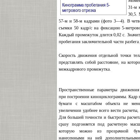
Момен
Кинограмма пробегания 5-
31-м 
→
метрового отрезка
30,5.
57-м и 58-м кадрами (фото 3—4). В четв
съемки 50 кадр/с на фиксацию 5-метрово
Каждый промежуток длится 0,02 с. Значит,
пробегания заключительной части разбега. 
Скорость движения отдельной точки тел
представлять собой расстояние, на котор
межкадрового промежутка.
Пространственные параметры движения
при построении киноциклограммы. Кадр п
бумаги с масштабом объекта не мен
увеличении удобнее всего вести расчеты,
Для большей точности и быстроты расчет
сразу подгоняется под расчетную масш
которую можно из прозрачной бу
нанесенными на ней дополнительными