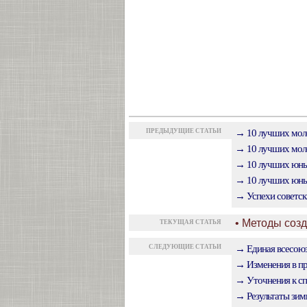
ПРЕДЫДУЩИЕ СТАТЬИ
→ 10 лучших моло
→ 10 лучших моло
→ 10 лучших юных
→ 10 лучших юных
→ Успехи советск
• Методы соз
ТЕКУЩАЯ СТАТЬЯ
СЛЕДУЮЩИЕ СТАТЬИ
→ Единая всесоюз
→ Изменения в пра
→ Уточнения к сп
→ Результаты зим