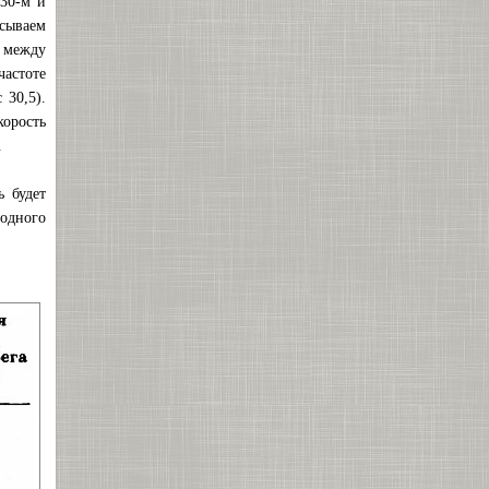
 30-м и
исываем
я между
частоте
 30,5).
корость
.
ь будет
 одного