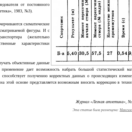
едователя от постоянного
етика», 1983, №3).
ычерчиваются схематические
ссматриваемой фигуры. И с
нспортира (желательно
ственные характеристики
лучать объективные данные
 применение дает возможность набрать большой статистический мат
ь, способствует получению корректных данных о происходящих измен
на этой основе представляется возможным вносить коррекцию в техн
Журнал «Легкая атлетика», №
Эта статья была размещена:
Максим 