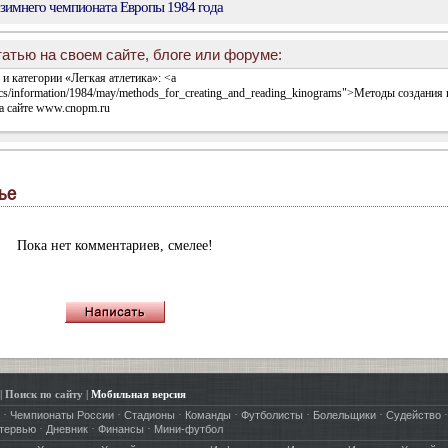
зимнего чемпионата Европы 1984 года
атью на своем сайте, блоге или форуме:
ье
Пока нет комментариев, смелее!
|
Поиск по сайту
|
Мобильная версия
·
·
·
·
·
·
·
Чемпионаты России
Стадионы
Команды
Футболисты
Болельщики
Судейство
·
·
·
тервью
Дневник
Финансы
Мини-футбол