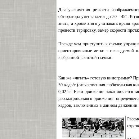
Для увеличения резкости изображаемог
обтюратора уменьшается до 30—45°. В со
знать, а кроме этого учитывать время «р
провести тарировку, замер скорости прот
Прежде чем приступить к съемке упражне
ориентировочные метки в исследуемой пл
выбранной частотой съемки.
Как же «читать» готовую кинограмму? При
50 кадр/с (отечественная любительская к
0,02 с. Если движение заканчивается м
рассматриваемого движения определяет
кадров, заключенных в данном движении. 
Рассм
отрез