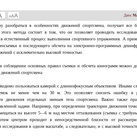
Дата:
Ма
у разобраться в особенностях движений спортсмена, получает все б
 этого метода состоит в том, что он позволяет проводить исследова
а в естественный процесс выполнения спортивного упражнения. А при
реосъемки и последующего обсчета на электронно-программных дешиф
ижений с исключительно высокой точностью.
и соблюдении основных правил съемки и обсчета кинограмм можно до
 движений спортсмена.
бходимо пользоваться камерой с длиннофокусным объективом. Иными с
ъемок не менее чем на 30 м. Это позволяет снизить ошибку в р
ти движения отдельных звеньев тела спортсмена. Важно также пра
тавленной задачи. Например, при определении траектории движения точк
мещаться на высоте 5—6 м над местом отталкивания (съемка с трибун
этим центром проходит в непосредственной близости от рассматри
и исследования в одном масштабе, а следовательно, и с высокой точност