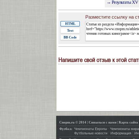
→ Результаты XV 
Разместите ссылку на ст
HTML
Text
BB Code
Напишите свой отзыв к этой стат
Cnopm.ru © 2014
|
Связаться с нами
|
Карта сайта
·
Футбол:
Чемпионаты Европы
Чемпионаты мира
·
·
Футбольные новости
Информация
Ин