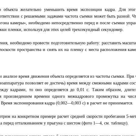
о объекта желательно уменьшить время экспозиции кадра. Для этог
ответствии с решаемыми задачами частота съемки может быть разной. Ч
азгона камеры», необходимо непосредственно перед и после съемки упр
яжки пленки, используя для этих целей трехсекундный секундомер.
ния, необходимо провести подготовительную работу: расставить масшт
оскости пространства и снять их на пленку с места расположения кам
 анализе время движения объекта определяется из частоты съемки. При 
иноаппаратура позволяет ее достичь) время между смежными кадрами сос
ежду кадрами, то оно определяется до 0,01 с. Таким образом, длите
ся произведением времени одного межкадрового промежутка на числ
Время экспонирования кадра (0,002—0,003 с) в расчет не принимается.
отрим на конкретном примере расчет средней скорости пробегания 5-ме
ка перед отталкиванием у прыгуна с шестом (фото 1—4, см. таблицу).