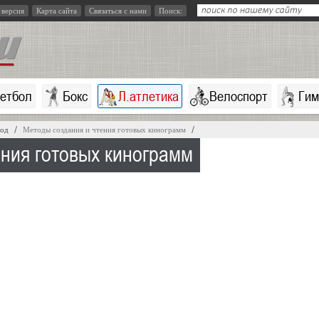
 версия
Карта сайта
Связаться с нами
Поиск:
кетбол
Бокс
Л.атлетика
Велоспорт
Гим
год
Методы создания и чтения готовых кинограмм
ения готовых кинограмм