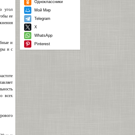
Одноклассники
о угол
Мой Мир
тобы ее
Telegram
ажнения
X
WhatsApp
абные и
Pinterest
еры и с
частоте
тавляет
льность
о всех
трового