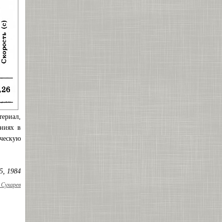
ериал,
ениях в
ическую
5, 1984
Сухарев