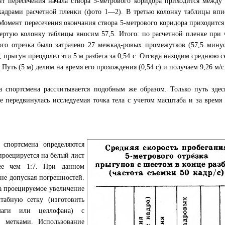
т пересечения начала створа 5-метрового коридора приходится между
кадрами расчетной пленки (фото 1—2). В третью колонку таблицы вп
 Момент пересечения окончания створа 5-метрового коридора приходитс
ертую колонку таблицы вносим 57,5. Итого: по расчетной пленке при 
го отрезка было затрачено 27 межкад-ровых промежутков (57,5 минус
 прыгун преодолел эти 5 м разбега за 0,54 с. Отсюда находим среднюю с
Путь (5 м) делим на время его прохождения (0,54 с) и получаем 9,26 м/с
а спортсмена рассчитывается подобным же образом. Только путь здес
ое передвинулась исследуемая точка тела с учетом масштаба и за время
 спортсмена определяются
роецируется на белый лист
ее чем 1:7. При данном
 не допуская погрешностей.
а проецируемое увеличение
табную сетку (изготовить
маги или целлофана) с
 метками. Использование