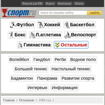
Версия для ПК
Карта
Контакты
Поиск
НАЙТИ
Футбол
Хоккей
Баскетбол
Бокс
Л.атлетика
Велоспорт
Гимнастика
Остальные
Волейбол
Гандбол
Регби
Водное поло
Большой теннис
Настольный теннис
Бадминтон
Панорама
Развитие спорта
Интервью
Информация
Главная
Остальные
1984 год