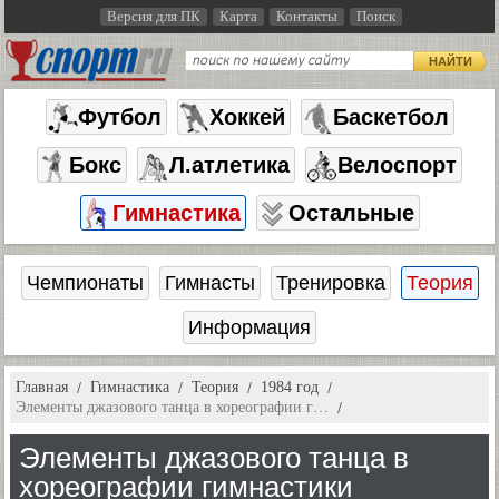
Версия для ПК
Карта
Контакты
Поиск
НАЙТИ
Футбол
Хоккей
Баскетбол
Бокс
Л.атлетика
Велоспорт
Гимнастика
Остальные
Чемпионаты
Гимнасты
Тренировка
Теория
Информация
Главная
Гимнастика
Теория
1984 год
Элементы джазового танца в хореографии г…
Элементы джазового танца в
хореографии гимнастики