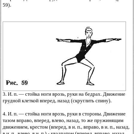
59).
3. И. п. — стойка ноги врозь, руки на бедрах. Движение
грудной клеткой вперед, назад (скруглить спину).
4. И. п. — стойка ноги врозь, руки в стороны. Движение
тазом вправо, вперед, влево, назад, то же пружинящим
движением, крестом (вперед, в и. п., вправо, в и. п., назад,
в и. п., влево, в и. п.),- квадратом (вперед, вправо, назад,