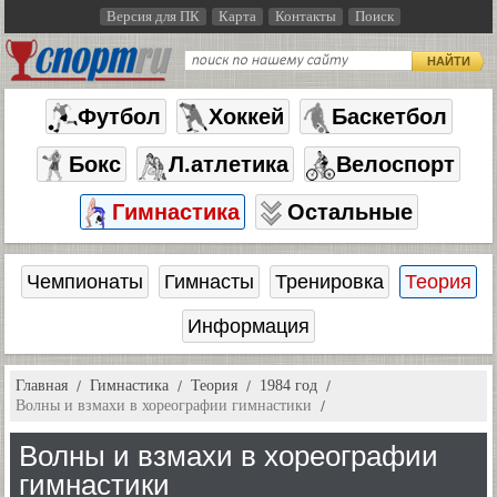
Версия для ПК
Карта
Контакты
Поиск
НАЙТИ
Футбол
Хоккей
Баскетбол
Бокс
Л.атлетика
Велоспорт
Гимнастика
Остальные
Чемпионаты
Гимнасты
Тренировка
Теория
Информация
Главная
Гимнастика
Теория
1984 год
Волны и взмахи в хореографии гимнастики
Волны и взмахи в хореографии
гимнастики