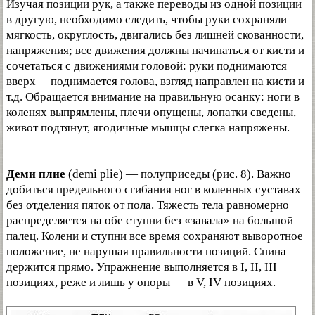
Изучая позиции рук, а также переводы из одной позиции
в другую, необходимо следить, чтобы руки сохраняли
мягкость, округлость, двигались без лишней скованности,
напряжения; все движения должны начинаться от кисти и
сочетаться с движениями головой: руки поднимаются
вверх— поднимается голова, взгляд направлен на кисти и
т.д. Обращается внимание на правильную осанку: ноги в
коленях выпрямлены, плечи опущены, лопатки сведены,
живот подтянут, ягодичные мышцы слегка напряжены.
Деми плие
(demi plie) — полуприседы (рис. 8). Важно
добиться предельного сгибания ног в коленных суставах
без отделения пяток от пола. Тяжесть тела равномерно
распределяется на обе ступни без «завала» на большой
палец. Колени и ступни все время сохраняют выворотное
положение, не нарушая правильности позиций. Спина
держится прямо. Упражнение выполняется в I, II, III
позициях, реже и лишь у опоры — в V, IV позициях.