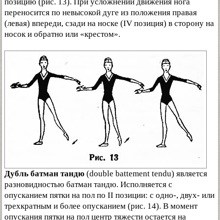
позицию (рис. 13). При усложнении движения нога
переносится по невысокой дуге из положения правая
(левая) впереди, сзади на носке (IV позиция) в сторону на
носок и обратно или «крестом».
Дубль батман тандю
(double battement tendu) является
разновидностью батман тандю. Исполняется с
опусканием пятки на пол по II позиции: с одно-, двух- или
трехкратным и более опусканием (рис. 14). В момент
опускания пятки на пол центр тяжести остается на