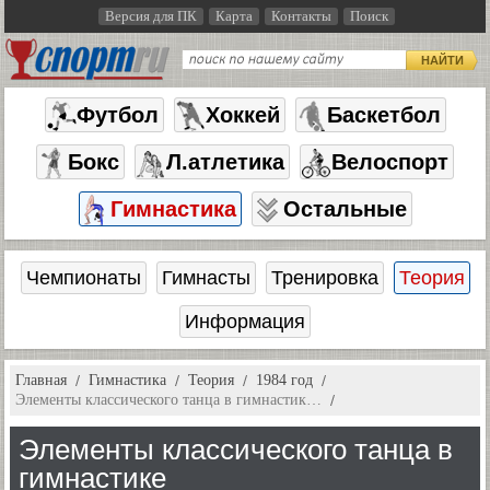
Версия для ПК
Карта
Контакты
Поиск
НАЙТИ
Футбол
Хоккей
Баскетбол
Бокс
Л.атлетика
Велоспорт
Гимнастика
Остальные
Чемпионаты
Гимнасты
Тренировка
Теория
Информация
Главная
Гимнастика
Теория
1984 год
Элементы классического танца в гимнастик…
Элементы классического танца в
гимнастике