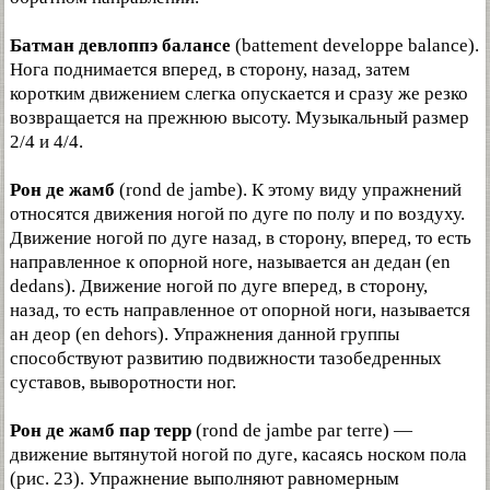
Батман девлоппэ балансе
(battement developpe balance).
Нога поднимается вперед, в сторону, назад, затем
коротким движением слегка опускается и сразу же резко
возвращается на прежнюю высоту. Музыкальный размер
2/4 и 4/4.
Рон де жамб
(rond de jambe). К этому виду упражнений
относятся движения ногой по дуге по полу и по воздуху.
Движение ногой по дуге назад, в сторону, вперед, то есть
направленное к опорной ноге, называется ан дедан (en
dedans). Движение ногой по дуге вперед, в сторону,
назад, то есть направленное от опорной ноги, называется
ан деор (en dehors). Упражнения данной группы
способствуют развитию подвижности тазобедренных
суставов, выворотности ног.
Рон де жамб пар терр
(rond de jambe par terre) —
движение вытянутой ногой по дуге, касаясь носком пола
(рис. 23). Упражнение выполняют равномерным