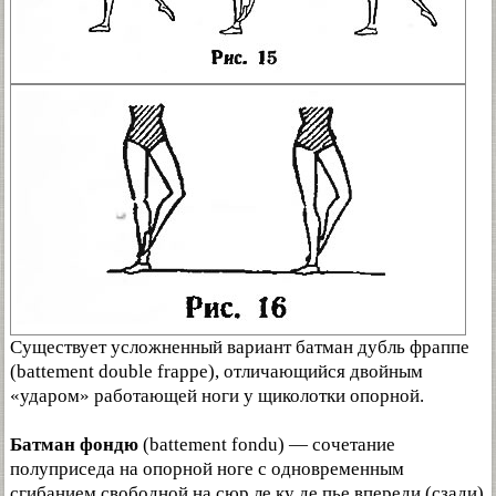
Существует усложненный вариант батман дубль фраппе
(battement double frappe), отличающийся двойным
«ударом» работающей ноги у щиколотки опорной.
Батман фондю
(battement fondu) — сочетание
полуприседа на опорной ноге с одновременным
сгибанием свободной на сюр ле ку де пье впереди (сзади)