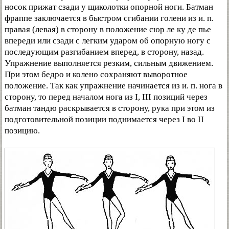
носок прижат сзади у щиколотки опорной ноги. Батман
фраппе заключается в быстром сгибании голени из и. п.
правая (левая) в сторону в положение сюр ле ку де пье
впереди или сзади с легким ударом об опорную ногу с
последующим разгибанием вперед, в сторону, назад.
Упражнение выполняется резким, сильным движением.
При этом бедро и колено сохраняют выворотное
положение. Так как упражнение начинается из и. п. нога в
сторону, то перед началом нога из I, III позиций через
батман тандю раскрывается в сторону, рука при этом из
подготовительной позиции поднимается через I во II
позицию.