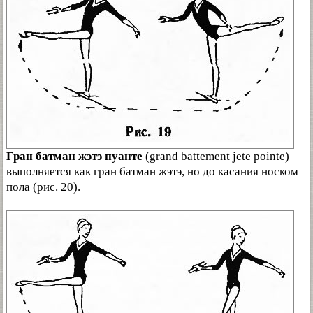
Гран батман жэтэ пуанте
(grand battement jete pointe)
выполняется как гран батман жэтэ, но до касания носком
пола (рис. 20).