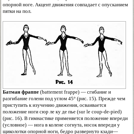
опорной ноге. Акцент движения совпадает с опусканием
пятки на пол.
Батман фраппе
(battement frappe) — сгибание и
разгибание голени под углом 45° (рис. 15). Прежде чем
приступить к изучению движения, осваивается
положение ноги сюр ле ку де пье (sur le coup-de-pied)
(рис. 16). В гимнастике применяется положение впереди
(условное) — нога в колене согнута, носок впереди у
щиколотки опорной ноги, бедро развернуто кзади—