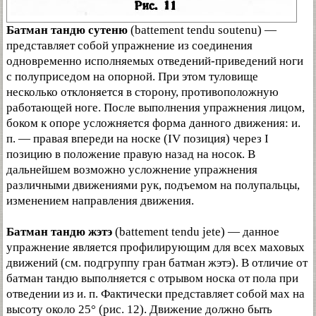
Батман тандю сутеню
(battement tendu soutenu) —
представляет собой упражнение из соединения
одновременно исполняемых отведений-приведений ноги
с полуприседом на опорной. При этом туловище
несколько отклоняется в сторону, противоположную
работающей ноге. После выполнения упражнения лицом,
боком к опоре усложняется форма данного движения: и.
п. — правая впереди на носке (IV позиция) через I
позицию в положение правую назад на носок. В
дальнейшем возможно усложнение упражнения
различными движениями рук, подъемом на полупальцы,
изменением направления движения.
Батман тандю жэтэ
(battement tendu jete) — данное
упражнение является профилирующим для всех маховых
движений (см. подгруппу гран батман жэтэ). В отличие от
батман тандю выполняется с отрывом носка от пола при
отведении из и. п. Фактически представляет собой мах на
высоту около 25° (рис. 12). Движение должно быть