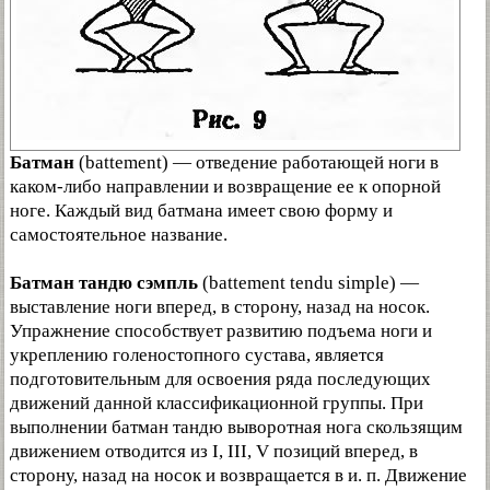
Батман
(battement) — отведение работающей ноги в
каком-либо направлении и возвращение ее к опорной
ноге. Каждый вид батмана имеет свою форму и
самостоятельное название.
Батман тандю сэмпль
(battement tendu simple) —
выставление ноги вперед, в сторону, назад на носок.
Упражнение способствует развитию подъема ноги и
укреплению голеностопного сустава, является
подготовительным для освоения ряда последующих
движений данной классификационной группы. При
выполнении батман тандю выворотная нога скользящим
движением отводится из I, III, V позиций вперед, в
сторону, назад на носок и возвращается в и. п. Движение